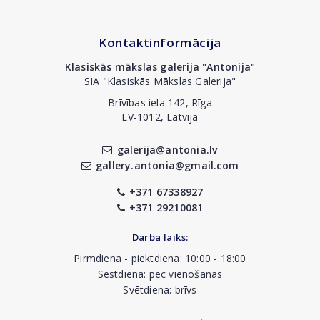
Kontaktinformācija
Klasiskās mākslas galerija "Antonija"
SIA "Klasiskās Mākslas Galerija"
Brīvības iela 142, Rīga
LV-1012, Latvija
galerija@antonia.lv
gallery.antonia@gmail.com
+371 67338927
+371 29210081
Darba laiks:
Pirmdiena - piektdiena: 10:00 - 18:00
Sestdiena: pēc vienošanās
Svētdiena: brīvs