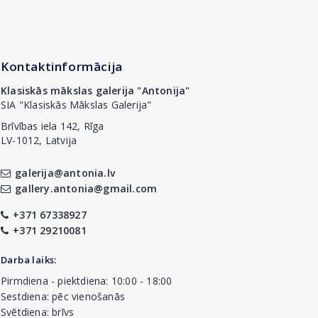
Kontaktinformācija
Klasiskās mākslas galerija "Antonija"
SIA "Klasiskās Mākslas Galerija"
Brīvības iela 142, Rīga
LV-1012, Latvija
galerija@antonia.lv
gallery.antonia@gmail.com
+371 67338927
+371 29210081
Darba laiks:
Pirmdiena - piektdiena: 10:00 - 18:00
Sestdiena: pēc vienošanās
Svētdiena: brīvs