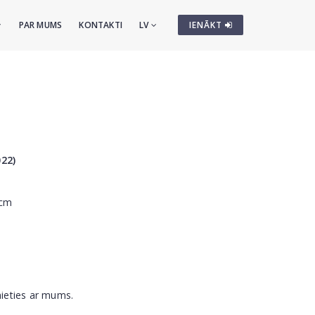
PAR MUMS
KONTAKTI
LV
IENĀKT
022)
 cm
nieties ar mums.