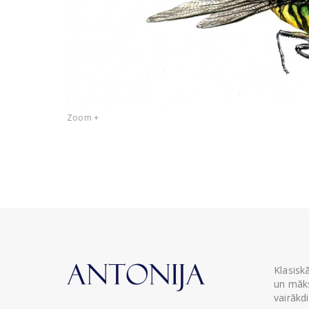
Zoom +
Klasisk
un māks
vairākd