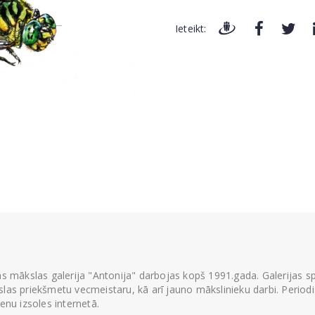
Ieteikt:
ās mākslas galerija "Antonija" darbojas kopš 1991.gada. Galerijas spec
las priekšmetu vecmeistaru, kā arī jauno mākslinieku darbi. Periodisk
ienu izsoles internetā.