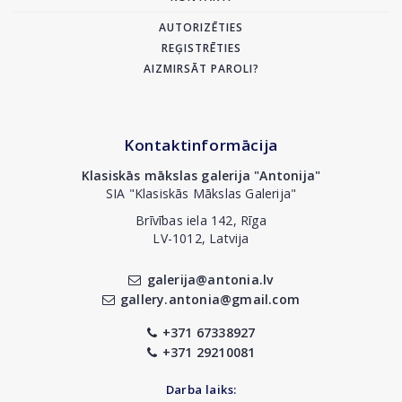
AUTORIZĒTIES
REĢISTRĒTIES
AIZMIRSĀT PAROLI?
Kontaktinformācija
Klasiskās mākslas galerija "Antonija"
SIA "Klasiskās Mākslas Galerija"
Brīvības iela 142, Rīga
LV-1012, Latvija
galerija@antonia.lv
gallery.antonia@gmail.com
+371 67338927
+371 29210081
Darba laiks: