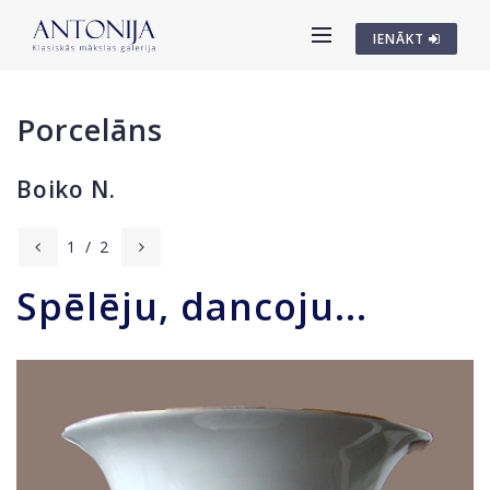
IENĀKT
Porcelāns
Boiko N.
1
/
2
Spēlēju, dancoju...