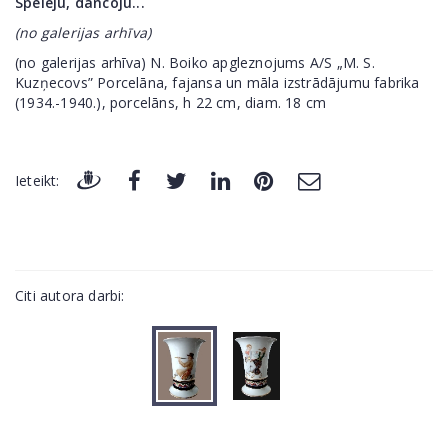
Spēlēju, dancoju...
(no galerijas arhīva)
(no galerijas arhīva) N. Boiko apgleznojums A/S „M. S.
Kuzņecovs” Porcelāna, fajansa un māla izstrādājumu fabrika
(1934.-1940.), porcelāns, h 22 cm, diam. 18 cm
Ieteikt:
Citi autora darbi: