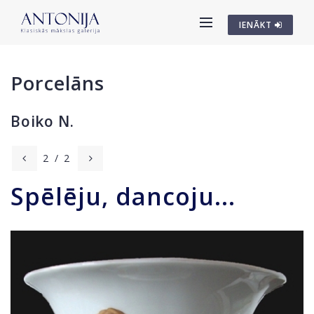
IENĀKT
Porcelāns
Boiko N.
2
/
2
Spēlēju, dancoju...