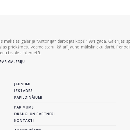
ās mākslas galerija "Antonija" darbojas kopš 1991.gada. Galerijas spec
las priekšmetu vecmeistaru, kā arī jauno mākslinieku darbi. Periodisk
ienu izsoles internetā.
PAR GALERIJU
JAUNUMI
IZSTĀDES
PAPILDINĀJUMI
PAR MUMS
DRAUGI UN PARTNERI
KONTAKTI