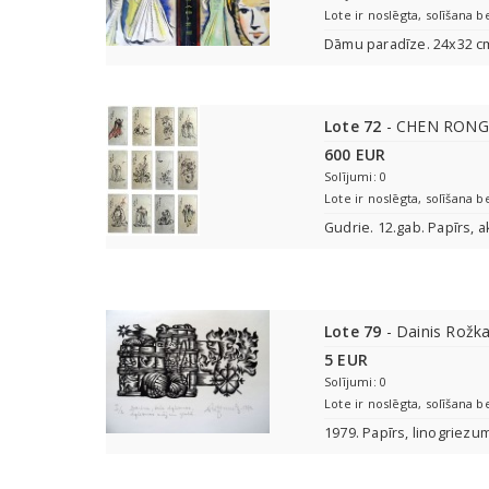
Lote ir noslēgta, solīšana b
Dāmu paradīze. 24x32 c
Lote 72
- CHEN RONGK
600 EUR
Solījumi: 0
Lote ir noslēgta, solīšana b
Gudrie. 12.gab. Papīrs, a
Lote 79
- Dainis Rožka
5 EUR
Solījumi: 0
Lote ir noslēgta, solīšana b
1979. Papīrs, linogriezu