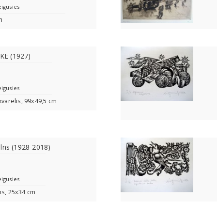
eigusies
m
E (1927)
eigusies
kvarelis, 99x49,5 cm
lns (1928-2018)
eigusies
ms, 25x34 cm