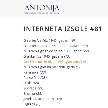
INTERNETA IZSOLE #81
Glezniecība līdz 1945. gadam
(6)
Glezniecība no 1945. - 1990. gadam
(39)
Mūsdienu glezniecība no 1990. gada
(22)
Grafika līdz 1945. gadam
(13)
Grafika no 1945. - 1990. gadam
(39)
Mūsdienu grafika no 1990. gada
(1)
Keramika
(22)
Porcelāns
(98)
Stikls
(60)
Sudrabs
(21)
Bronza
(35)
Juvelierizstrādājumi
(40)
Figūras
(6)