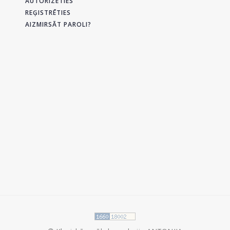
AUTORIZĒTIES
REĢISTRĒTIES
AIZMIRSĀT PAROLI?