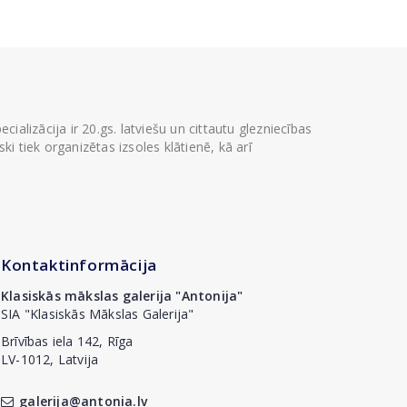
ializācija ir 20.gs. latviešu un cittautu glezniecības
i tiek organizētas izsoles klātienē, kā arī
Kontaktinformācija
Klasiskās mākslas galerija "Antonija"
SIA "Klasiskās Mākslas Galerija"
Brīvības iela 142, Rīga
LV-1012, Latvija
galerija@antonia.lv