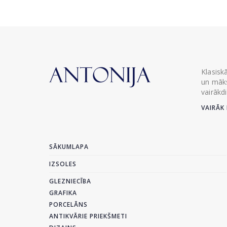
Klasisk
un māks
vairākd
VAIRĀK 
SĀKUMLAPA
IZSOLES
GLEZNIECĪBA
GRAFIKA
PORCELĀNS
ANTIKVĀRIE PRIEKŠMETI