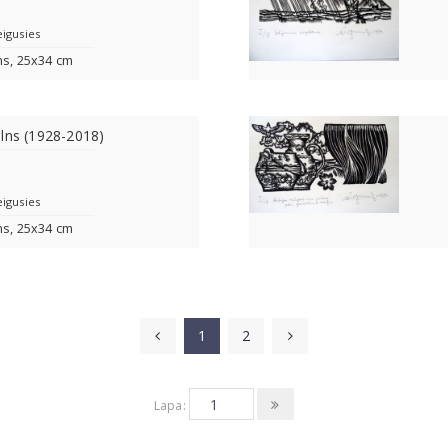
eigusies
ms, 25x34 cm
lns (1928-2018)
eigusies
ms, 25x34 cm
1
2
Lapa: