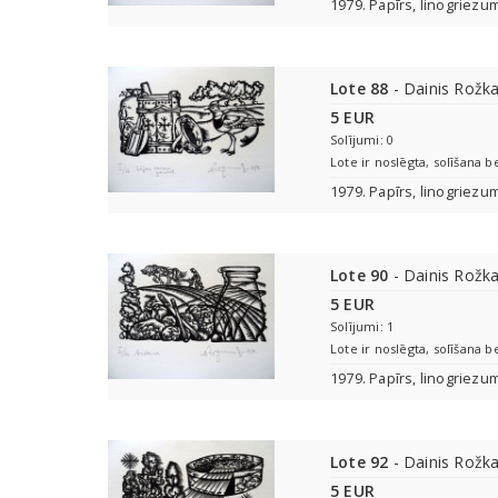
1979. Papīrs, linogriezu
Lote 88
- Dainis Rožka
5 EUR
Solījumi: 0
Lote ir noslēgta, solīšana b
1979. Papīrs, linogriezu
Lote 90
- Dainis Rožka
5 EUR
Solījumi: 1
Lote ir noslēgta, solīšana b
1979. Papīrs, linogriezu
Lote 92
- Dainis Rožka
5 EUR