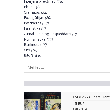
Interjera priekšmeti
(18)
Plakāti
(2)
Grāmatas
(52)
Fotogrāfijas
(20)
Pastkartes
(38)
Faleristika
(4)
Žurnāli, katalogi, iespieddarbi
(9)
Numismātika
(11)
Banknotes
(6)
Cits
(18)
Rādīt visu
Lote 25
- Gunārs Herm
15 EUR
Solījumi: 2