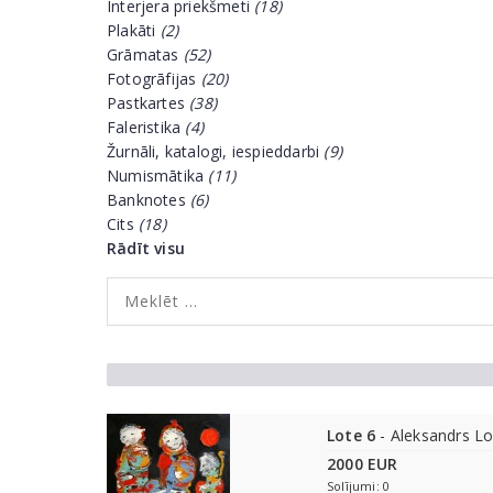
Interjera priekšmeti
(18)
Plakāti
(2)
Grāmatas
(52)
Fotogrāfijas
(20)
Pastkartes
(38)
Faleristika
(4)
Žurnāli, katalogi, iespieddarbi
(9)
Numismātika
(11)
Banknotes
(6)
Cits
(18)
Rādīt visu
Lote 6
- Aleksandrs Lo
2000 EUR
Solījumi: 0