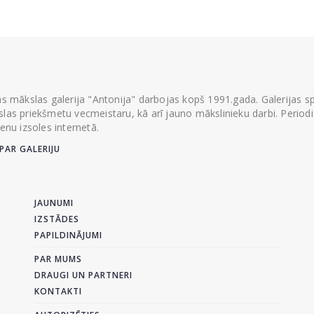
ās mākslas galerija "Antonija" darbojas kopš 1991.gada. Galerijas spec
las priekšmetu vecmeistaru, kā arī jauno mākslinieku darbi. Periodisk
ienu izsoles internetā.
PAR GALERIJU
JAUNUMI
IZSTĀDES
PAPILDINĀJUMI
PAR MUMS
DRAUGI UN PARTNERI
KONTAKTI