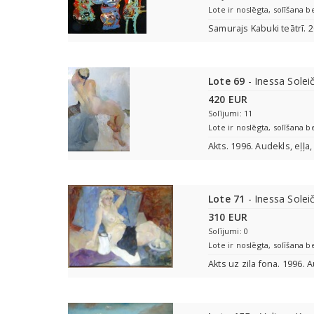
Lote ir noslēgta, solīšana b
Samurajs Kabuki teātrī. 2
Lote 69
- Inessa Solei
420 EUR
Solījumi: 11
Lote ir noslēgta, solīšana b
Akts. 1996. Audekls, eļļa
Lote 71
- Inessa Solei
310 EUR
Solījumi: 0
Lote ir noslēgta, solīšana b
Akts uz zila fona. 1996. 