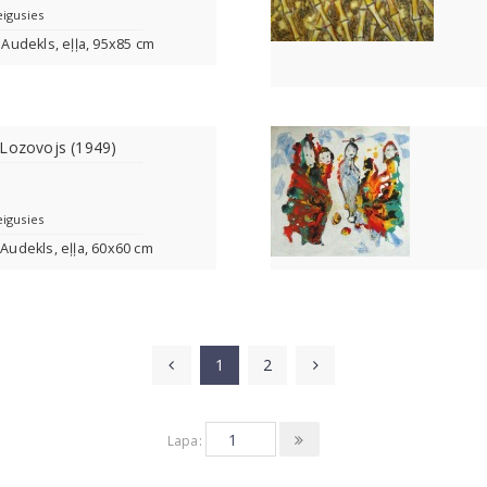
eigusies
. Audekls, eļļa, 95x85 cm
 Lozovojs (1949)
eigusies
 Audekls, eļļa, 60х60 сm
1
2
Lapa: