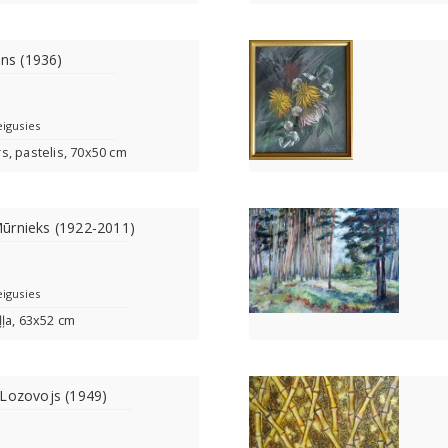
ins (1936)
eigusies
īrs, pastelis, 70x50 cm
ūrnieks (1922-2011)
eigusies
ļa, 63x52 cm
 Lozovojs (1949)