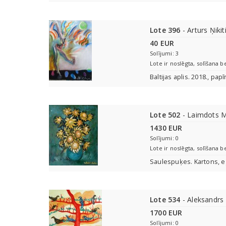
Lote 396
- Arturs Ņikit
40 EUR
Solījumi: 3
Lote ir noslēgta, solīšana b
Baltijas aplis. 2018., pap
Lote 502
- Laimdots M
1430 EUR
Solījumi: 0
Lote ir noslēgta, solīšana b
Saulespuķes. Kartons, eļ
Lote 534
- Aleksandrs
1700 EUR
Solījumi: 0