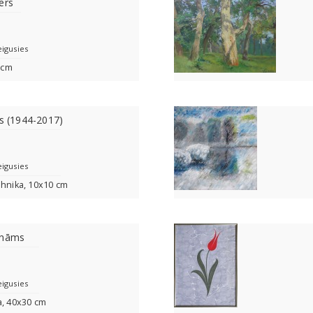
ers
eigusies
2 cm
ns (1944-2017)
eigusies
ehnika, 10x10 cm
ināms
eigusies
a, 40x30 cm