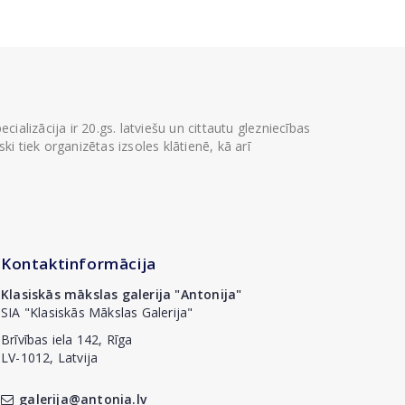
ializācija ir 20.gs. latviešu un cittautu glezniecības
i tiek organizētas izsoles klātienē, kā arī
Kontaktinformācija
Klasiskās mākslas galerija "Antonija"
SIA "Klasiskās Mākslas Galerija"
Brīvības iela 142, Rīga
LV-1012, Latvija
galerija@antonia.lv