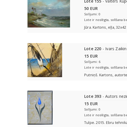
Lote 155
- Valters Kup
50 EUR
Solījumi: 0
Lote ir noslēgta, solīšana b
Jūra. Kartons, eļļa, 32x4
Lote 220
- Ivars Zaiki
15 EUR
Solījumi: 6
Lote ir noslēgta, solīšana b
Putniņš. Kartons, autort
Lote 393
- Autors nez
15 EUR
Solījumi: 0
Lote ir noslēgta, solīšana b
Tulpe. 2015. Ebru tehnik