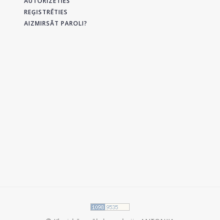
AUTORIZĒTIES
REĢISTRĒTIES
AIZMIRSĀT PAROLI?