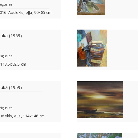
eigusies
016. Audekls, eļļa, 90x85 cm
čuka (1959)
eigusies
, 113,5x82,5 cm
čuka (1959)
eigusies
Audekls, eļļa, 114x146 cm