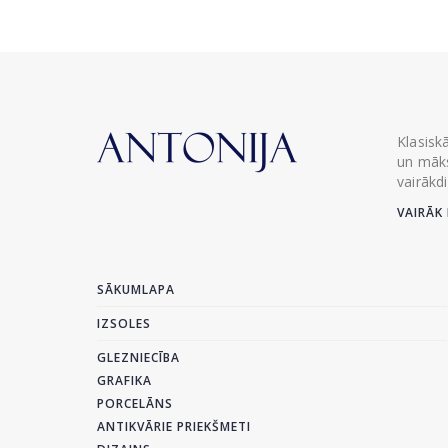
Klasisk
un māks
vairākd
VAIRĀK 
SĀKUMLAPA
IZSOLES
GLEZNIECĪBA
GRAFIKA
PORCELĀNS
ANTIKVĀRIE PRIEKŠMETI