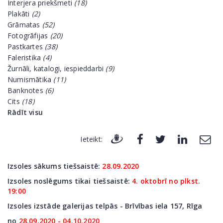
Interjera priekšmeti
(18)
Plakāti
(2)
Grāmatas
(52)
Fotogrāfijas
(20)
Pastkartes
(38)
Faleristika
(4)
Žurnāli, katalogi, iespieddarbi
(9)
Numismātika
(11)
Banknotes
(6)
Cits
(18)
Rādīt visu
Ieteikt:
Izsoles sākums tiešsaistē:
28.09.2020
Izsoles noslēgums tikai tiešsaistē:
4. oktobrī no plkst.
19:00
Izsoles izstāde galerijas telpās - Brīvības iela 157, Rīga
no
28
.09.2020 - 04.10.2020