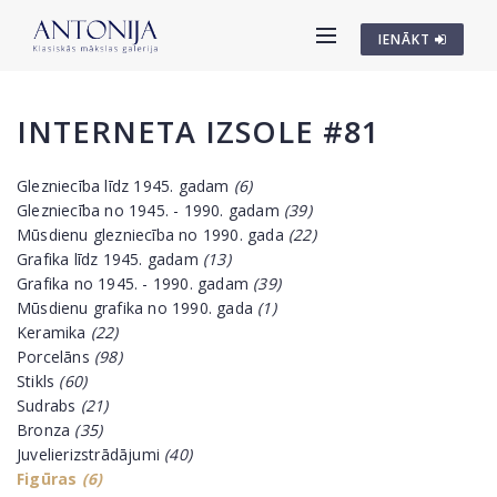
IENĀKT
INTERNETA IZSOLE #81
Glezniecība līdz 1945. gadam
(6)
Glezniecība no 1945. - 1990. gadam
(39)
Mūsdienu glezniecība no 1990. gada
(22)
Grafika līdz 1945. gadam
(13)
Grafika no 1945. - 1990. gadam
(39)
Mūsdienu grafika no 1990. gada
(1)
Keramika
(22)
Porcelāns
(98)
Stikls
(60)
Sudrabs
(21)
Bronza
(35)
Juvelierizstrādājumi
(40)
Figūras
(6)