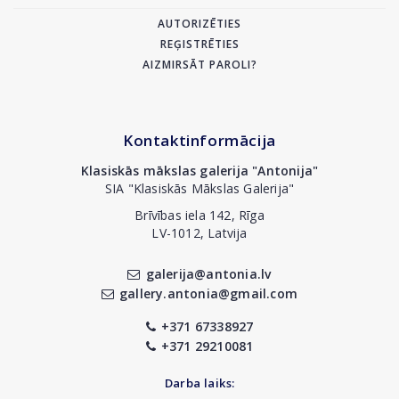
AUTORIZĒTIES
REĢISTRĒTIES
AIZMIRSĀT PAROLI?
Kontaktinformācija
Klasiskās mākslas galerija "Antonija"
SIA "Klasiskās Mākslas Galerija"
Brīvības iela 142, Rīga
LV-1012, Latvija
galerija@antonia.lv
gallery.antonia@gmail.com
+371 67338927
+371 29210081
Darba laiks: