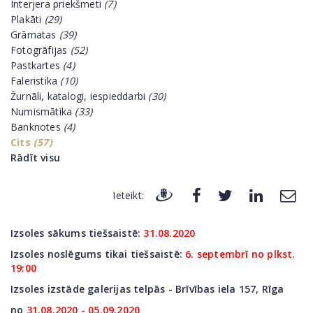
Interjera priekšmeti
(7)
Plakāti
(29)
Grāmatas
(39)
Fotogrāfijas
(52)
Pastkartes
(4)
Faleristika
(10)
Žurnāli, katalogi, iespieddarbi
(30)
Numismātika
(33)
Banknotes
(4)
Cits
(57)
Rādīt visu
Ieteikt:
Izsoles sākums tiešsaistē:
31.08.2020
Izsoles noslēgums tikai tiešsaistē:
6. septembrī no plkst.
19:00
Izsoles izstāde galerijas telpās - Brīvības iela 157, Rīga
no
31
.08.2020 - 05.09.2020