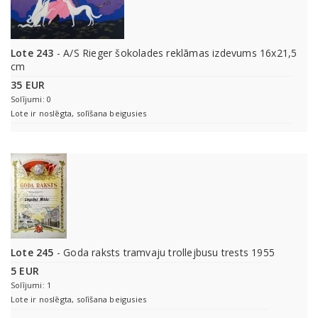
Lote 243
- A/S Rieger šokolades reklāmas izdevums 16x21,5
cm
35 EUR
Solījumi: 0
Lote ir noslēgta, solīšana beigusies
Lote 245
- Goda raksts tramvaju trollejbusu trests 1955
5 EUR
Solījumi: 1
Lote ir noslēgta, solīšana beigusies