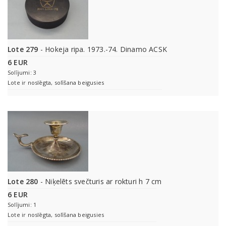
Lote 279
- Hokeja ripa. 1973.-74. Dinamo ACSK
6 EUR
Solījumi: 3
Lote ir noslēgta, solīšana beigusies
Lote 280
- Niķelēts svečturis ar rokturi h 7 cm
6 EUR
Solījumi: 1
Lote ir noslēgta, solīšana beigusies