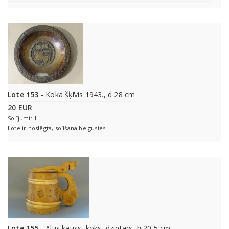
Lote 153
- Koka šķīvis 1943., d 28 cm
20 EUR
Solījumi: 1
Lote ir noslēgta, solīšana beigusies
Lote 155
- Alus kauss, koks, dzintars, h 20,5 cm