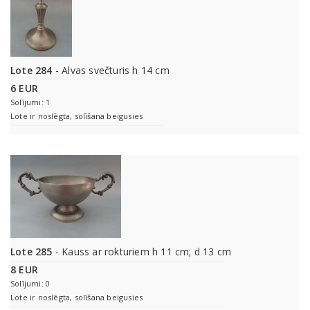
Lote 284
- Alvas svečturis h 14 cm
6 EUR
Solījumi: 1
Lote ir noslēgta, solīšana beigusies
Lote 285
- Kauss ar rokturiem h 11 cm; d 13 cm
8 EUR
Solījumi: 0
Lote ir noslēgta, solīšana beigusies