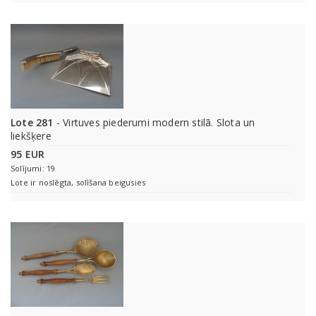
Lote 281
- Virtuves piederumi modern stilā. Slota un
liekšķere
95 EUR
Solījumi: 19
Lote ir noslēgta, solīšana beigusies