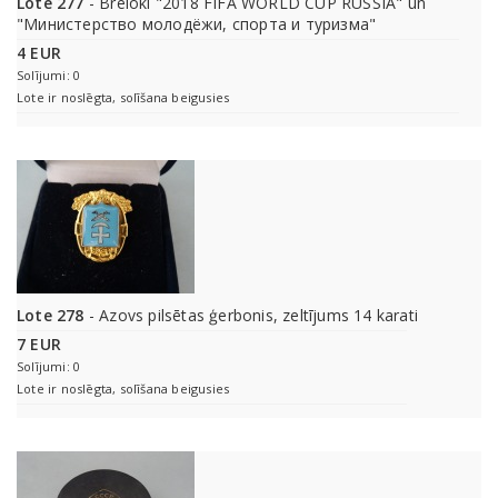
Lote 277
- Breloki "2018 FIFA WORLD CUP RUSSIA" un
"Министерство молодёжи, спорта и туризма"
4 EUR
Solījumi: 0
Lote ir noslēgta, solīšana beigusies
Lote 278
- Azovs pilsētas ģerbonis, zeltījums 14 karati
7 EUR
Solījumi: 0
Lote ir noslēgta, solīšana beigusies