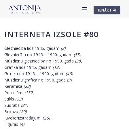
IENĀKT
INTERNETA IZSOLE #80
Glezniecība līdz 1945. gadam
(8)
Glezniecība no 1945. - 1990. gadam
(55)
Mūsdienu glezniecība no 1990. gada
(38)
Grafika līdz 1945. gadam
(13)
Grafika no 1945. - 1990. gadam
(48)
Mūsdienu grafika no 1990. gada
(9)
Keramika
(22)
Porcelāns
(137)
Stikls
(33)
Sudrabs
(31)
Bronza
(29)
Juvelierizstrādājumi
(25)
Figūras
(4)