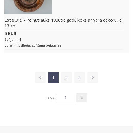
Lote 319
- Pelnutrauks 1930tie gadi, koks ar vara dekoru, d
13 cm
5 EUR
Solījumi: 1
Lote ir noslēgta, solīšana beigusies
1
2
3
Lapa: