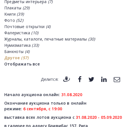
Предметы интерьера
(7)
Плакаты
(29)
Книги
(39)
Фото
(52)
Почтовые открытки
(4)
Фалеристика
(10)
Журналы, каталоги, печатные материалы
(30)
Нумизматика
(33)
Банкноты
(4)
Другое
(57)
Отображать все
Делится:
Начало аукциона онлайн:
31
.08.2020
Окончание аукциона только в онлайн
режиме:
6 сентября
, с
19
:00
выставка всех лотов аукциона c
31
.08.2020 - 05.09.2020
в галерее по адресу Бривибас 157, Рига