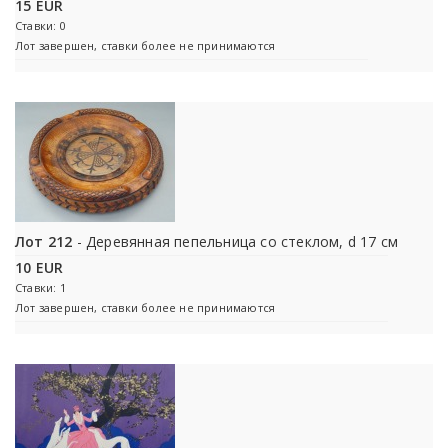
15 EUR
Ставки: 0
Лот завершен, ставки более не принимаются
Лот 212
- Деревянная пепельница со стеклом, d 17 см
10 EUR
Ставки: 1
Лот завершен, ставки более не принимаются