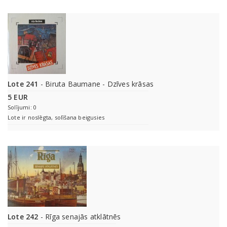
Lote 241
- Biruta Baumane - Dzīves krāsas
5 EUR
Solījumi: 0
Lote ir noslēgta, solīšana beigusies
Lote 242
- Rīga senajās atklātnēs