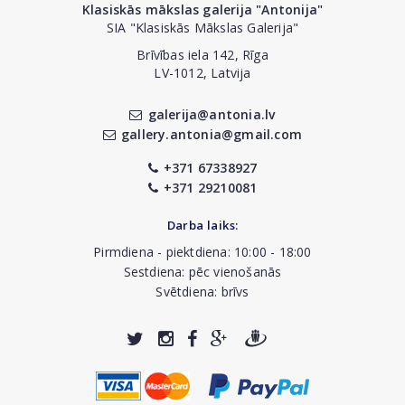
Klasiskās mākslas galerija "Antonija"
SIA "Klasiskās Mākslas Galerija"
Brīvības iela 142, Rīga
LV-1012, Latvija
galerija@antonia.lv
gallery.antonia@gmail.com
+371 67338927
+371 29210081
Darba laiks:
Pirmdiena - piektdiena: 10:00 - 18:00
Sestdiena: pēc vienošanās
Svētdiena: brīvs