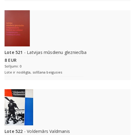
Lote 521
- Latvijas mūsdienu glezniecība
8 EUR
Solījumi: 0
Lote ir noslēgta, solīšana beigusies
Lote 522
- Voldemārs Valdmanis