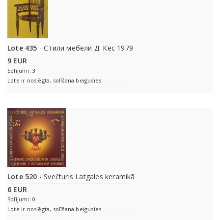
Lote 435
- Стили мебели Д. Кес 1979
9 EUR
Solījumi: 3
Lote ir noslēgta, solīšana beigusies
Lote 520
- Svečturis Latgales keramikā
6 EUR
Solījumi: 0
Lote ir noslēgta, solīšana beigusies