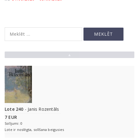
▲
Lote 240
- Janis Rozentāls
7 EUR
Solījumi: 0
Lote ir noslēgta, solīšana beigusies