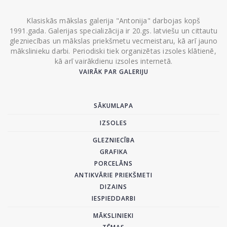
Klasiskās mākslas galerija "Antonija" darbojas kopš
1991.gada. Galerijas specializācija ir 20.gs. latviešu un cittautu
glezniecības un mākslas priekšmetu vecmeistaru, kā arī jauno
mākslinieku darbi. Periodiski tiek organizētas izsoles klātienē,
kā arī vairākdienu izsoles internetā.
VAIRĀK PAR GALERIJU
SĀKUMLAPA
IZSOLES
GLEZNIECĪBA
GRAFIKA
PORCELĀNS
ANTIKVĀRIE PRIEKŠMETI
DIZAINS
IESPIEDDARBI
MĀKSLINIEKI