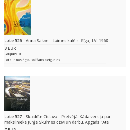
Lote 526
- Anna Sakne - Laimes kalējs. Rīga, LVI 1960
3 EUR
Solījumi: 0
Lote ir noslēgta, solīšana beigusies
Lote 527
- Skaidrīte Cielava - Pretvējā. Kāda versija par
mākslinieka Jurģa Skulmes dzīvi un darbu. Apgāds "Atē
7 EUR