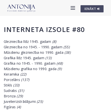
IENĀKT
INTERNETA IZSOLE #80
Glezniecība līdz 1945. gadam
(8)
Glezniecība no 1945. - 1990. gadam
(55)
Mūsdienu glezniecība no 1990. gada
(38)
Grafika līdz 1945. gadam
(13)
Grafika no 1945. - 1990. gadam
(48)
Mūsdienu grafika no 1990. gada
(9)
Keramika
(22)
Porcelāns
(137)
Stikls
(33)
Sudrabs
(31)
Bronza
(29)
Juvelierizstrādājumi
(25)
Figūras
(4)