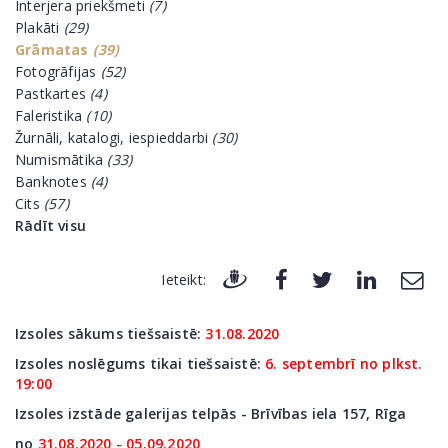
Interjera priekšmeti
(7)
Plakāti
(29)
Grāmatas
(39)
Fotogrāfijas
(52)
Pastkartes
(4)
Faleristika
(10)
Žurnāli, katalogi, iespieddarbi
(30)
Numismātika
(33)
Banknotes
(4)
Cits
(57)
Rādīt visu
Ieteikt:
Izsoles sākums tiešsaistē:
31.08.2020
Izsoles noslēgums tikai tiešsaistē:
6. septembrī no plkst.
19:00
Izsoles izstāde galerijas telpās - Brīvības iela 157, Rīga
no
31
.08.2020 - 05.09.2020