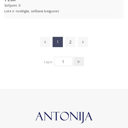
Solījumi: 0
Lote ir noslēgta, solīšana beigusies
1
2
Lapa: