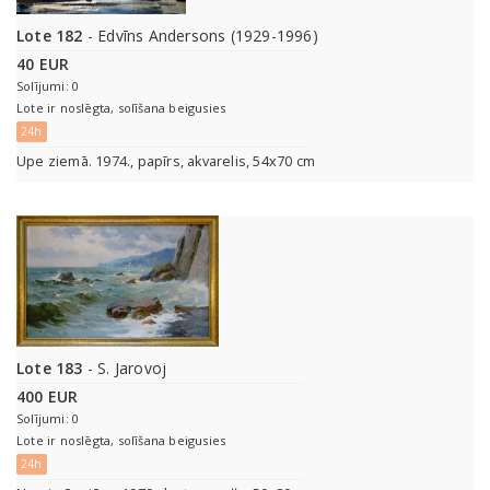
Lote 182
- Edvīns Andersons (1929-1996)
40 EUR
Solījumi: 0
Lote ir noslēgta, solīšana beigusies
24h
Upe ziemā. 1974., papīrs, akvarelis, 54x70 cm
Lote 183
- S. Jarovoj
400 EUR
Solījumi: 0
Lote ir noslēgta, solīšana beigusies
24h