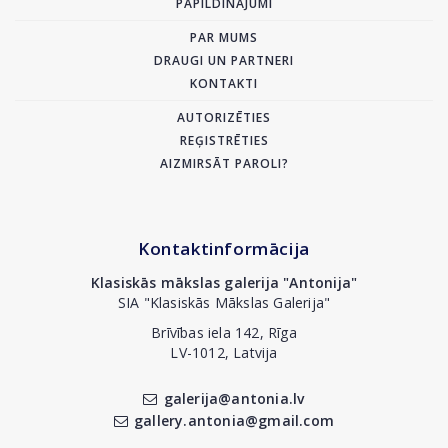
PAPILDINĀJUMI
PAR MUMS
DRAUGI UN PARTNERI
KONTAKTI
AUTORIZĒTIES
REĢISTRĒTIES
AIZMIRSĀT PAROLI?
Kontaktinformācija
Klasiskās mākslas galerija "Antonija"
SIA "Klasiskās Mākslas Galerija"
Brīvības iela 142, Rīga
LV-1012, Latvija
galerija@antonia.lv
gallery.antonia@gmail.com