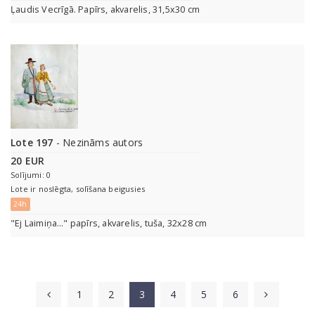
Ļaudis Vecrīgā. Papīrs, akvarelis, 31,5x30 cm
Lote 197
- Nezināms autors
20 EUR
Solījumi: 0
Lote ir noslēgta, solīšana beigusies
24h
"Ej Laimiņa…" papīrs, akvarelis, tuša, 32x28 cm
1
2
3
4
5
6