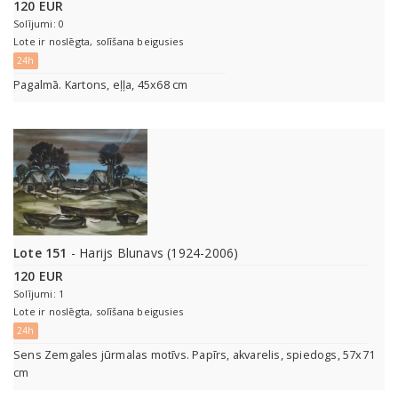
120 EUR
Solījumi: 0
Lote ir noslēgta, solīšana beigusies
24h
Pagalmā. Kartons, eļļa, 45x68 cm
Lote 151
- Harijs Blunavs (1924-2006)
120 EUR
Solījumi: 1
Lote ir noslēgta, solīšana beigusies
24h
Sens Zemgales jūrmalas motīvs. Papīrs, akvarelis, spiedogs, 57x71
cm