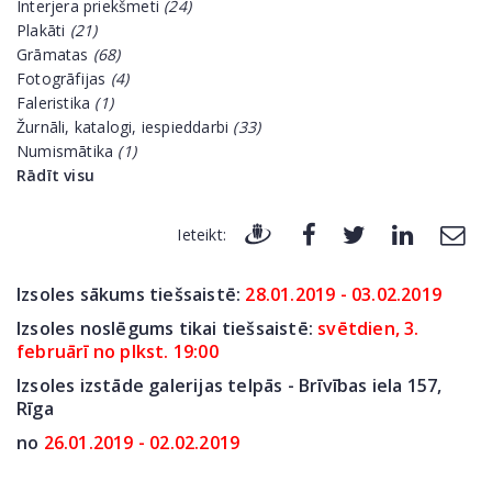
Interjera priekšmeti
(24)
Plakāti
(21)
Grāmatas
(68)
Fotogrāfijas
(4)
Faleristika
(1)
Žurnāli, katalogi, iespieddarbi
(33)
Numismātika
(1)
Rādīt visu
Ieteikt:
Izsoles sākums tiešsaistē:
28.01.2019 - 03.02.2019
Izsoles noslēgums tikai tiešsaistē:
svētdien, 3.
februārī no plkst. 19:00
Izsoles izstāde galerijas telpās - Brīvības iela 157,
Rīga
no
26.01.2019 - 02.02.2019