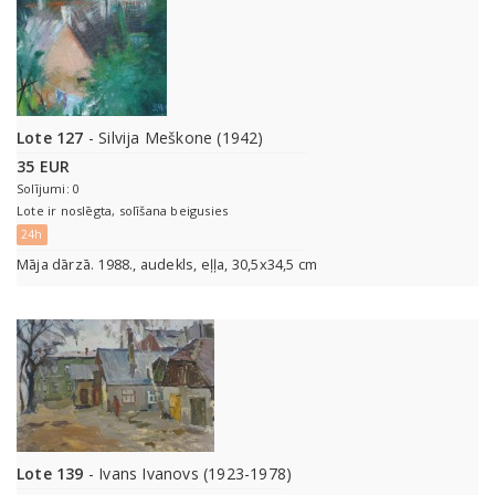
Lote 127
- Silvija Meškone (1942)
35 EUR
Solījumi: 0
Lote ir noslēgta, solīšana beigusies
24h
Māja dārzā. 1988., audekls, eļļa, 30,5x34,5 cm
Lote 139
- Ivans Ivanovs (1923-1978)