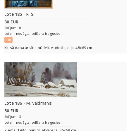
Lote 185
- R. S.
30 EUR
Solījumi: 0
Lote ir noslēgta, solīšana beigusies
24h
Klusā daba ar vīna pūdeli. Audekls, eļļa, 48x69 cm
Lote 186
- M. Valdmanis
50 EUR
Solījumi: 3
Lote ir noslēgta, solīšana beigusies
Ziema. 1982., papīrs, akvarelis, 36x69 cm