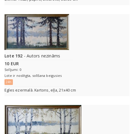
Lote 192
- Autors nezināms
10 EUR
Solījumi: 0
Lote ir noslēgta, solīšana beigusies
24h
Egles ezermalā. Kartons, eļļa, 21x40 cm