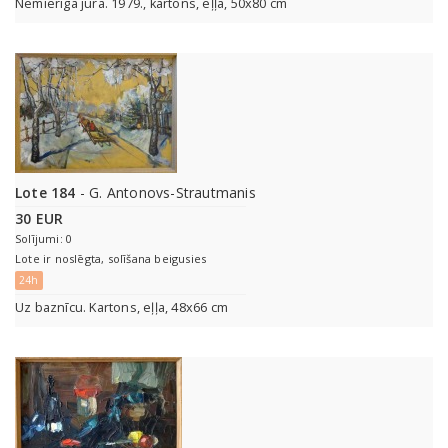
Nemierīga jūra. 1979., kartons, eļļa, 50x80 cm
Lote 184
- G. Antonovs-Strautmanis
30 EUR
Solījumi: 0
Lote ir noslēgta, solīšana beigusies
24h
Uz baznīcu. Kartons, eļļa, 48x66 cm