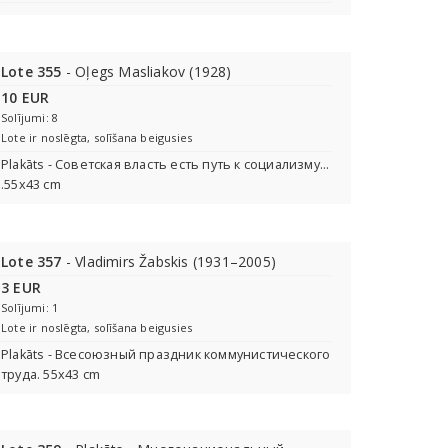
Lote 355
- Oļegs Masliakov (1928)
10 EUR
Solījumi: 8
Lote ir noslēgta, solīšana beigusies
Plakāts - Советская власть есть путь к социализму…
.55х43 cm
Lote 357
- Vladimirs Žabskis (1931–2005)
3 EUR
Solījumi: 1
Lote ir noslēgta, solīšana beigusies
Plakāts - Всесоюзный праздник коммунистического
труда. 55х43 cm