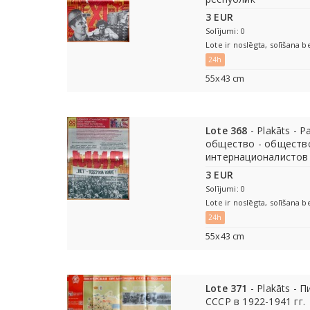
3 EUR
Solījumi: 0
Lote ir noslēgta, solīšana b
24h
55х43 cm
Lote 368
- Plakāts - 
общество - обществ
интернационалистов
3 EUR
Solījumi: 0
Lote ir noslēgta, solīšana b
24h
55х43 cm
Lote 371
- Plakāts - 
СССР в 1922-1941 гг.