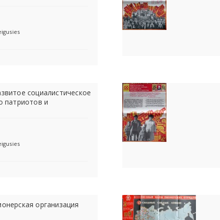
eigusies
Развитое социалистическое
о патриотов и
eigusies
Пионерская организация