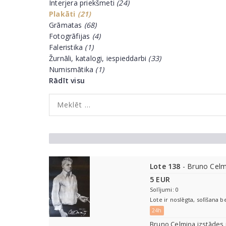
Interjera priekšmeti
(24)
Plakāti
(21)
Grāmatas
(68)
Fotogrāfijas
(4)
Faleristika
(1)
Žurnāli, katalogi, iespieddarbi
(33)
Numismātika
(1)
Rādīt visu
Lote 138
- Bruno Celm
5 EUR
Solījumi: 0
Lote ir noslēgta, solīšana b
24h
Bruno Celmiņa izstādes 