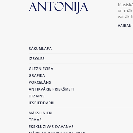
Klasisk
un māks
vairākd
VAIRĀK 
SĀKUMLAPA
IZSOLES
GLEZNIECĪBA
GRAFIKA
PORCELĀNS
ANTIKVĀRIE PRIEKŠMETI
DIZAINS
IESPIEDDARBI
MĀKSLINIEKI
TĒMAS
EKSKLUZĪVAS DĀVANAS