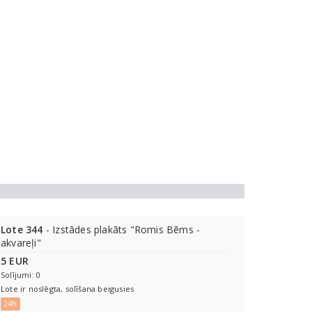
Lote 344
- Izstādes plakāts "Romis Bēms -
akvareļi"
5 EUR
Solījumi: 0
Lote ir noslēgta, solīšana beigusies
24h