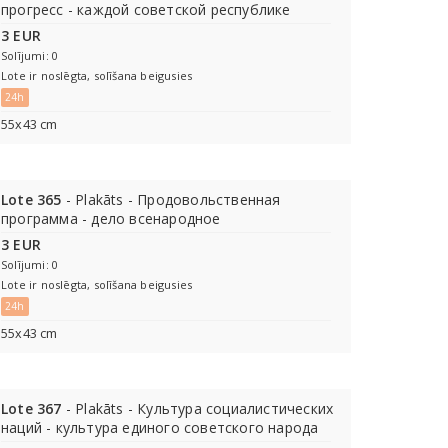
прогресс - каждой советской республике
3 EUR
Solījumi: 0
Lote ir noslēgta, solīšana beigusies
24h
55х43 cm
Lote 365
- Plakāts - Продовольственная
программа - дело всенародное
3 EUR
Solījumi: 0
Lote ir noslēgta, solīšana beigusies
24h
55х43 cm
Lote 367
- Plakāts - Культура социалистических
наций - культура единого советского народа