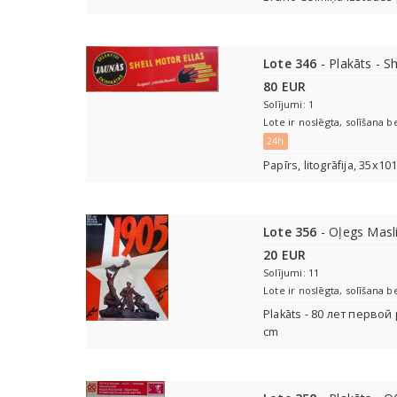
Lote 346
- Plakāts - S
80 EUR
Solījumi: 1
Lote ir noslēgta, solīšana b
24h
Papīrs, litogrāfija, 35x10
Lote 356
- Oļegs Masl
20 EUR
Solījumi: 11
Lote ir noslēgta, solīšana b
Plakāts - 80 лет перво
cm