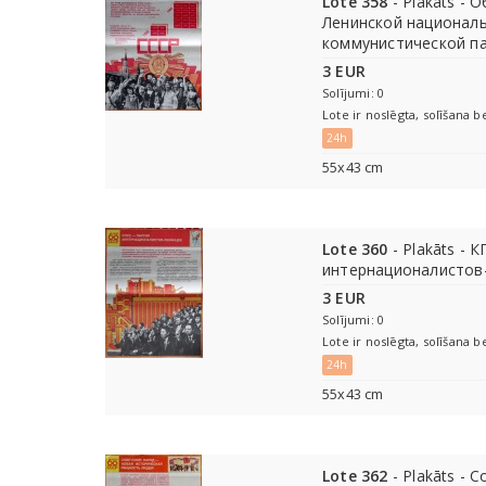
Lote 358
- Plakāts - 
Ленинской национал
коммунистической п
3 EUR
Solījumi: 0
Lote ir noslēgta, solīšana b
24h
55х43 cm
Lote 360
- Plakāts - 
интернационалистов
3 EUR
Solījumi: 0
Lote ir noslēgta, solīšana b
24h
55х43 cm
Lote 362
- Plakāts - 