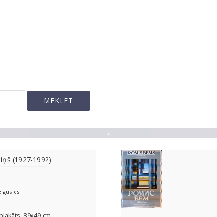
▲
iņš (1927-1992)
eigusies
plakāts. 89x49 cm