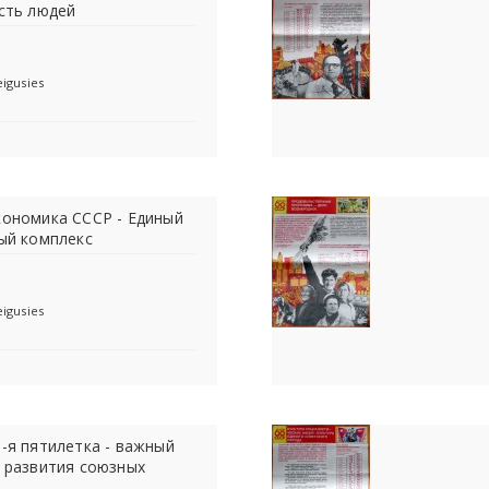
сть людей
eigusies
Экономика СССР - Единый
ый комплекс
eigusies
11-я пятилетка - важный
 развития союзных