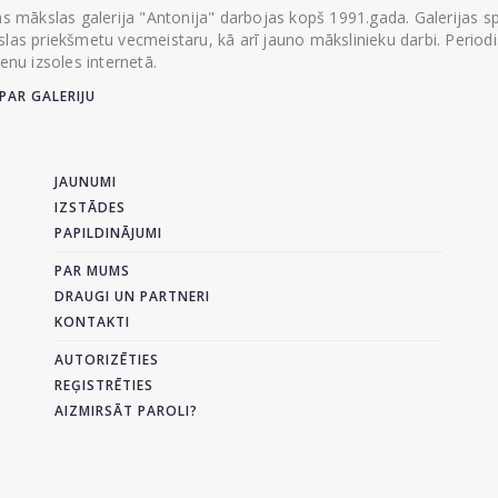
ās mākslas galerija "Antonija" darbojas kopš 1991.gada. Galerijas spec
las priekšmetu vecmeistaru, kā arī jauno mākslinieku darbi. Periodisk
ienu izsoles internetā.
PAR GALERIJU
JAUNUMI
IZSTĀDES
PAPILDINĀJUMI
PAR MUMS
DRAUGI UN PARTNERI
KONTAKTI
AUTORIZĒTIES
REĢISTRĒTIES
AIZMIRSĀT PAROLI?