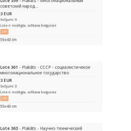
Lote 359
- Plakāts - Многонациональный
советский народ…
3 EUR
Solījumi: 0
Lote ir noslēgta, solīšana beigusies
24h
55х43 cm
Lote 361
- Plakāts - СССР - социалистичекое
многонациональное государство
3 EUR
Solījumi: 0
Lote ir noslēgta, solīšana beigusies
24h
55х43 cm
Lote 363
- Plakāts - Научно-технический