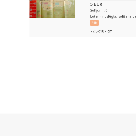
5 EUR
Solījumi: 0
Lote ir noslēgta, solīšana b
24h
77,5x107 cm