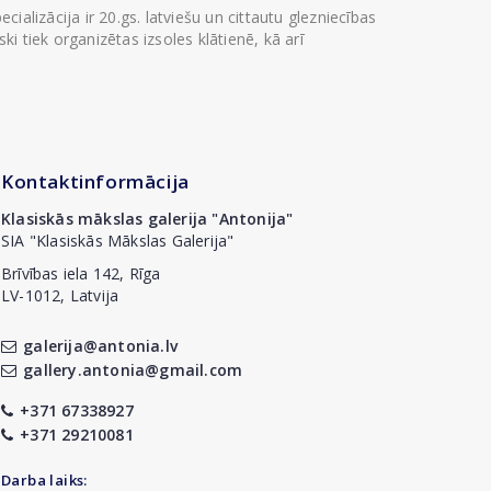
ializācija ir 20.gs. latviešu un cittautu glezniecības
i tiek organizētas izsoles klātienē, kā arī
Kontaktinformācija
Klasiskās mākslas galerija "Antonija"
SIA "Klasiskās Mākslas Galerija"
Brīvības iela 142, Rīga
LV-1012, Latvija
galerija@antonia.lv
gallery.antonia@gmail.com
+371 67338927
+371 29210081
Darba laiks: