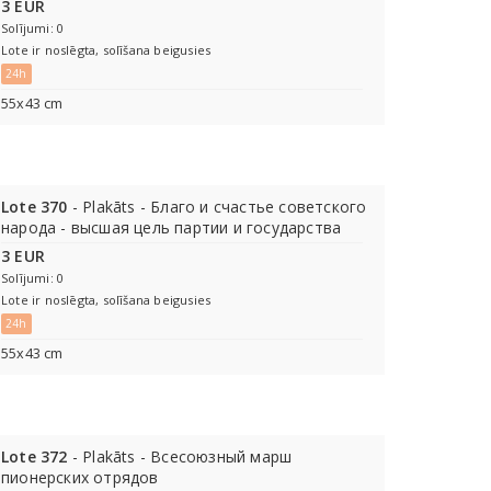
3 EUR
Solījumi: 0
Lote ir noslēgta, solīšana beigusies
24h
55х43 cm
Lote 370
- Plakāts - Благо и счастье советского
народа - высшая цель партии и государства
3 EUR
Solījumi: 0
Lote ir noslēgta, solīšana beigusies
24h
55х43 cm
Lote 372
- Plakāts - Всесоюзный марш
пионерских отрядов