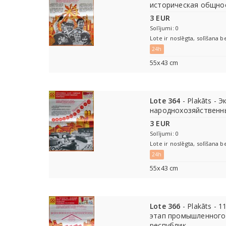
историческая общно
3 EUR
Solījumi: 0
Lote ir noslēgta, solīšana b
24h
55х43 cm
Lote 364
- Plakāts - 
народнохозяйственн
3 EUR
Solījumi: 0
Lote ir noslēgta, solīšana b
24h
55х43 cm
Lote 366
- Plakāts - 
этап промышленного
республик