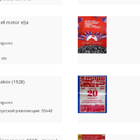
hell motor eļļa
eigusies
1 cm
iakov (1928)
eigusies
й русской революции. 55х43