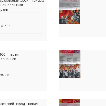
Образование СССР - триумф
ьной политики
артии
eigusies
КПСС - партия
-ленинцев
eigusies
Советский народ - новая