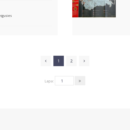
eigusies
1
2
Lapa: