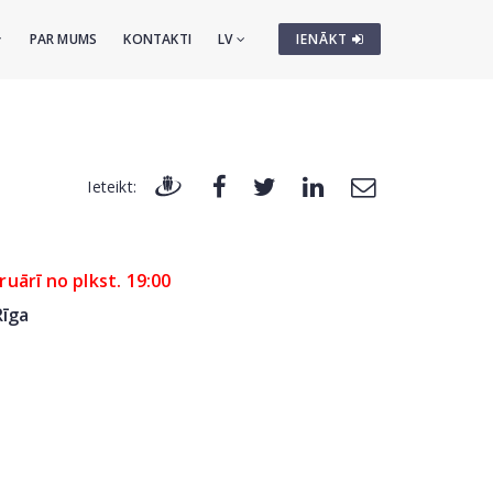
PAR MUMS
KONTAKTI
LV
IENĀKT
Ieteikt:
ruārī no plkst. 19:00
Rīga