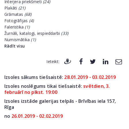
Interjera priekšmeti
(24)
Plakāti
(21)
Grāmatas
(68)
Fotogrāfijas
(4)
Faleristika
(1)
Žurnāli, katalogi, iespieddarbi
(33)
Numismātika
(1)
Rādīt visu
Ieteikt:
Izsoles sākums tiešsaistē:
28.01.2019 - 03.02.2019
Izsoles noslēgums tikai tiešsaistē:
svētdien, 3.
februārī no plkst. 19:00
Izsoles izstāde galerijas telpās - Brīvības iela 157,
Rīga
no
26.01.2019 - 02.02.2019