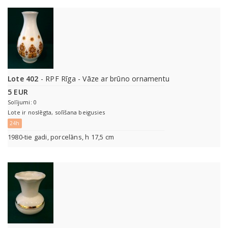
Lote 402
- RPF Rīga - Vāze ar brūno ornamentu
5 EUR
Solījumi: 0
Lote ir noslēgta, solīšana beigusies
24h
1980-tie gadi, porcelāns, h 17,5 cm