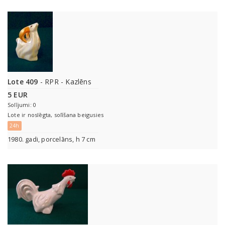
Lote 409
- RPR - Kazlēns
5 EUR
Solījumi: 0
Lote ir noslēgta, solīšana beigusies
24h
1980. gadi, porcelāns, h 7 cm