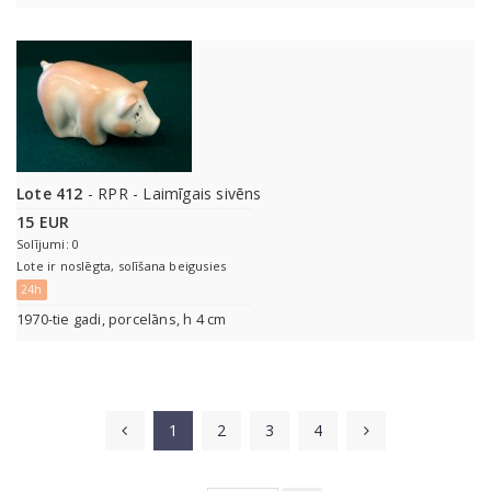
Lote 412
- RPR - Laimīgais sivēns
15 EUR
Solījumi: 0
Lote ir noslēgta, solīšana beigusies
24h
1970-tie gadi, porcelāns, h 4 cm
1
2
3
4