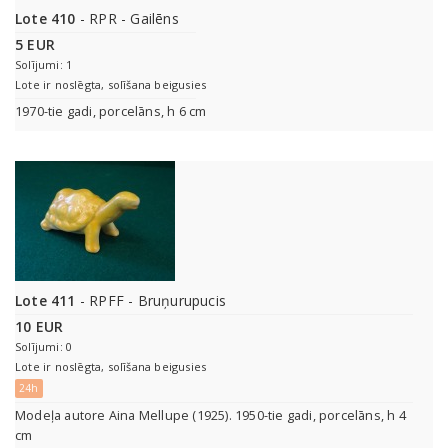
Lote 410
- RPR - Gailēns
5 EUR
Solījumi: 1
Lote ir noslēgta, solīšana beigusies
1970-tie gadi, porcelāns, h 6 cm
Lote 411
- RPFF - Bruņurupucis
10 EUR
Solījumi: 0
Lote ir noslēgta, solīšana beigusies
24h
Modeļa autore Aina Mellupe (1925). 1950-tie gadi, porcelāns, h 4
cm