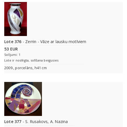
Lote 376
- Zerrin - Vāze ar lausku motīviem
53 EUR
Solījumi: 1
Lote ir noslēgta, solīšana beigusies
2009., porcelāns, h41 cm
Lote 377
- S. Rusakovs, A. Nazina