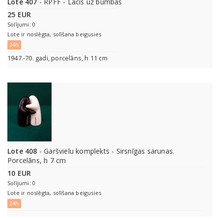
Lote 407
- RPFF - Lācis uz bumbas
25 EUR
Solījumi: 0
Lote ir noslēgta, solīšana beigusies
24h
1947.-70. gadi, porcelāns, h 11 cm
Lote 408
- Garšvielu komplekts - Sirsnīgas sarunas.
Porcelāns, h 7 cm
10 EUR
Solījumi: 0
Lote ir noslēgta, solīšana beigusies
24h