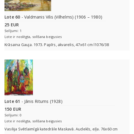
Lote 60
- Valdmanis Vilis (Vilhelms) (1906 – 1980)
25 EUR
Solījumi: 1
Lote ir noslēgta, solīšana beigusies
Krāsaina Gauja. 1973. Papīrs, akvarelis, 47x61 cm l1076/38
Lote 61
- Jānis Ritums (1928)
150 EUR
Solījumi: 0
Lote ir noslēgta, solīšana beigusies
Vasilija Svētlaimīgā katedrāle Maskavā. Audekls, eļļa. 76x60 cm