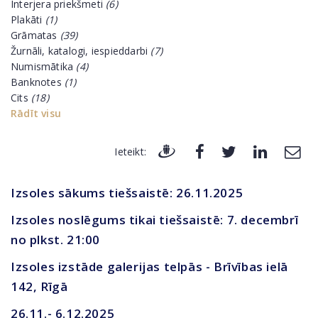
Interjera priekšmeti
(6)
Plakāti
(1)
Grāmatas
(39)
Žurnāli, katalogi, iespieddarbi
(7)
Numismātika
(4)
Banknotes
(1)
Cits
(18)
Rādīt visu
Ieteikt:
Izsoles sākums tiešsaistē: 26.11.2025
Izsoles noslēgums tikai tiešsaistē: 7. decembrī
no plkst. 21:00
Izsoles izstāde galerijas telpās - Brīvības ielā
142, Rīgā
26.11.- 6.12.2025