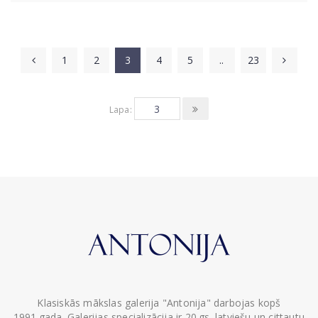
1
2
3
4
5
..
23
Lapa:
Klasiskās mākslas galerija "Antonija" darbojas kopš
1991.gada. Galerijas specializācija ir 20.gs. latviešu un cittautu