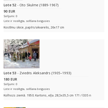
Lote 52
- Oto Skulme (1889-1967)
90 EUR
Solījumi: 0
Lote ir noslēgta, solīšana beigusies
Kostīmu skice, papīrs/akvarelis, 26x17 cm
Lote 53
- Zviedris Aleksandrs (1905–1993)
180 EUR
Solījumi: 0
Lote ir noslēgta, solīšana beigusies
Kolhozs ziemā. 1950. Kartons, eļļa. 28,5x35,5 cm 171 / l335 n