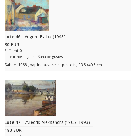
Lote 46
- Vegere Baiba (1948)
80 EUR
Solījumi: 0
Lote ir noslēgta, solīšana beigusies
Sabile. 1968., papīrs, akvarelis, pastelis, 33,5x40,5 cm
Lote 47
- Zviedris Aleksandrs (1905–1993)
180 EUR