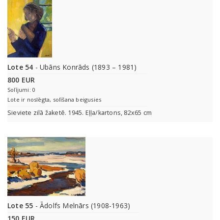
Lote 54
- Ubāns Konrāds (1893 – 1981)
800 EUR
Solījumi: 0
Lote ir noslēgta, solīšana beigusies
Sieviete zilā žaketē. 1945. Eļļa/kartons, 82x65 cm
Lote 55
- Ādolfs Melnārs (1908-1963)
150 EUR