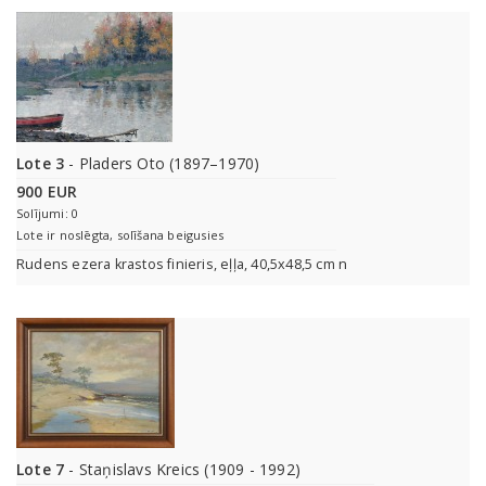
Lote 3
- Pladers Oto (1897–1970)
900 EUR
Solījumi: 0
Lote ir noslēgta, solīšana beigusies
Rudens ezera krastos finieris, eļļa, 40,5x48,5 cm n
Lote 7
- Staņislavs Kreics (1909 - 1992)