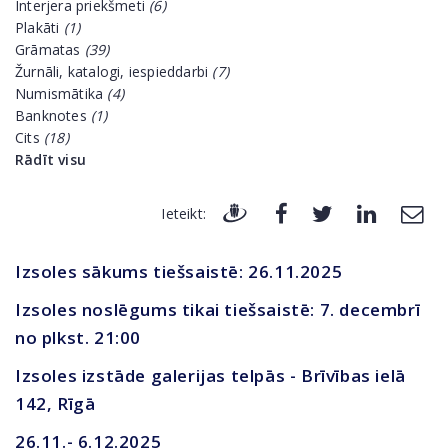
Interjera priekšmeti
(6)
Plakāti
(1)
Grāmatas
(39)
Žurnāli, katalogi, iespieddarbi
(7)
Numismātika
(4)
Banknotes
(1)
Cits
(18)
Rādīt visu
Ieteikt:
Izsoles sākums tiešsaistē: 26.11.2025
Izsoles noslēgums tikai tiešsaistē: 7. decembrī
no plkst. 21:00
Izsoles izstāde galerijas telpās - Brīvības ielā
142, Rīgā
26.11.- 6.12.2025