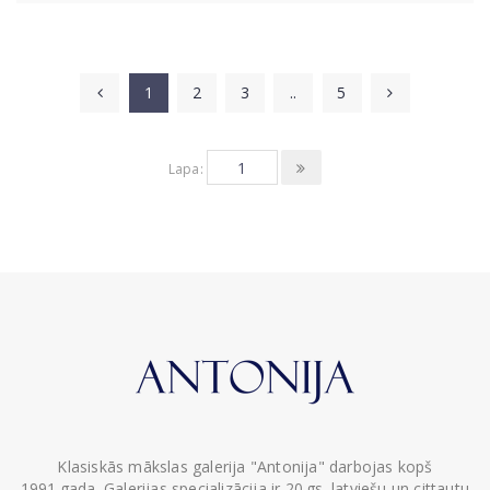
1
2
3
..
5
Lapa:
Klasiskās mākslas galerija "Antonija" darbojas kopš
1991.gada. Galerijas specializācija ir 20.gs. latviešu un cittautu