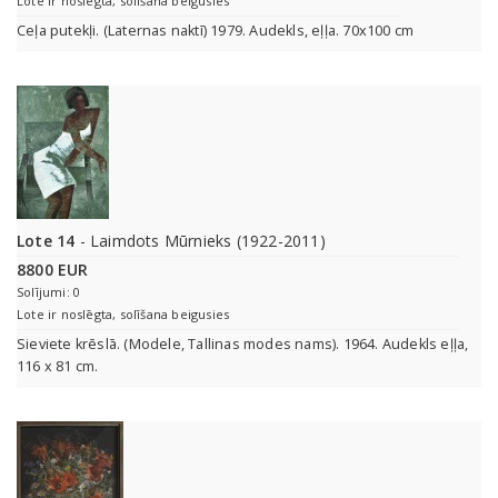
Lote ir noslēgta, solīšana beigusies
Ceļa putekļi. (Laternas naktī) 1979. Audekls, eļļa. 70x100 cm
Lote 14
- Laimdots Mūrnieks (1922-2011)
8800 EUR
Solījumi: 0
Lote ir noslēgta, solīšana beigusies
Sieviete krēslā. (Modele, Tallinas modes nams). 1964. Audekls eļļa,
116 x 81 cm.