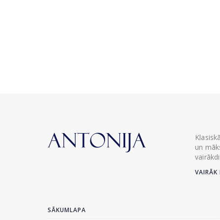
Klasisk
un māks
vairākd
VAIRĀK 
SĀKUMLAPA