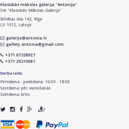
Klasiskās mākslas galerija "Antonija"
SIA "Klasiskās Mākslas Galerija"
Brīvības iela 142, Rīga
LV-1012, Latvija
galerija@antonia.lv
gallery.antonia@gmail.com
+371 67338927
+371 29210081
Darba laiks:
Pirmdiena - piektdiena: 10:00 - 18:00
Sestdiena: pēc vienošanās
Svētdiena: brīvs