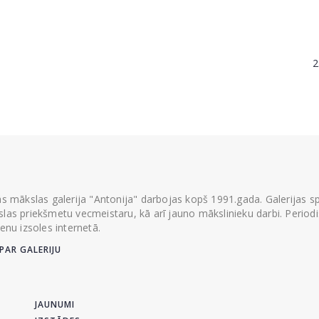
2
ās mākslas galerija "Antonija" darbojas kopš 1991.gada. Galerijas spec
las priekšmetu vecmeistaru, kā arī jauno mākslinieku darbi. Periodisk
ienu izsoles internetā.
PAR GALERIJU
JAUNUMI