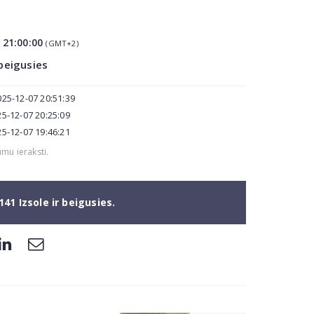
9
7
21:00:00
(GMT+2)
 beigusies
025-12-07 20:51:39
25-12-07 20:25:09
25-12-07 19:46:21
umu ieraksti.
141 Izsole ir beigusies.