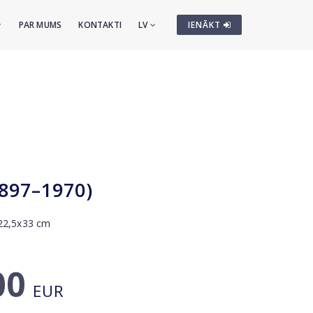
PAR MUMS
KONTAKTI
LV
IENĀKT
1897–1970)
. 22,5x33 cm
00
EUR