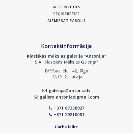
AUTORIZĒTIES
REĢISTRĒTIES
AIZMIRSĀT PAROLI?
Kontaktinformācija
Klasiskās mākslas galerija "Antonija"
SIA "Klasiskās Mākslas Galerija"
Brīvības iela 142, Rīga
LV-1012, Latvija
galerija@antonia.lv
gallery.antonia@gmail.com
+371 67338927
+371 29210081
Darba laiks: