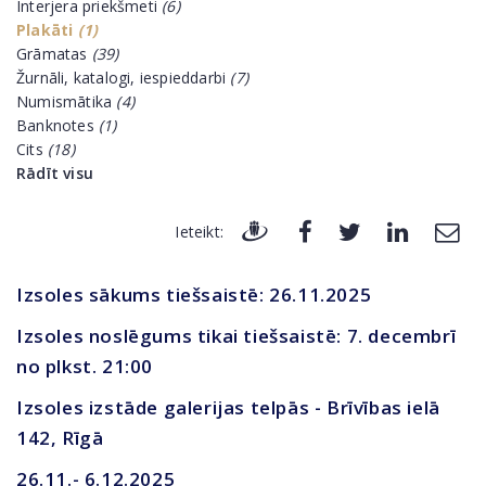
Interjera priekšmeti
(6)
Plakāti
(1)
Grāmatas
(39)
Žurnāli, katalogi, iespieddarbi
(7)
Numismātika
(4)
Banknotes
(1)
Cits
(18)
Rādīt visu
Ieteikt:
Izsoles sākums tiešsaistē: 26.11.2025
Izsoles noslēgums tikai tiešsaistē: 7. decembrī
no plkst. 21:00
Izsoles izstāde galerijas telpās - Brīvības ielā
142, Rīgā
26.11.- 6.12.2025