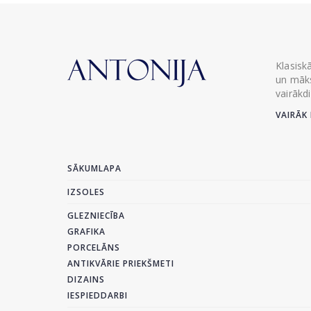
Klasisk
un māks
vairākd
VAIRĀK 
SĀKUMLAPA
IZSOLES
GLEZNIECĪBA
GRAFIKA
PORCELĀNS
ANTIKVĀRIE PRIEKŠMETI
DIZAINS
IESPIEDDARBI