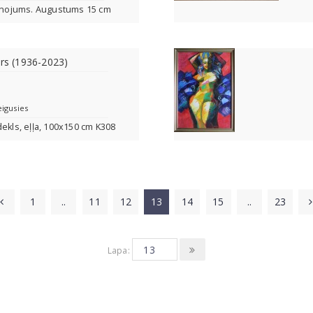
leznojums. Augustums 15 cm
ars (1936-2023)
eigusies
dekls, eļļa, 100x150 cm K308
1
..
11
12
13
14
15
..
23
Lapa: