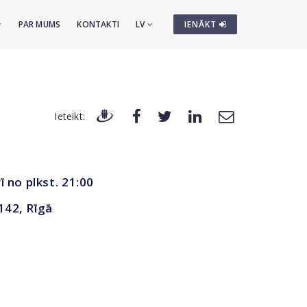
PAR MUMS
KONTAKTI
LV
IENĀKT
Ieteikt:
ī no plkst. 21:00
 142, Rīgā