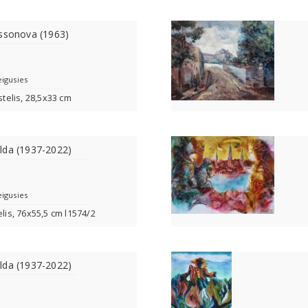
essonova (1963)
eigusies
stelis, 28,5x33 cm
lda (1937-2022)
eigusies
elis, 76x55,5 cm l1574/2
lda (1937-2022)