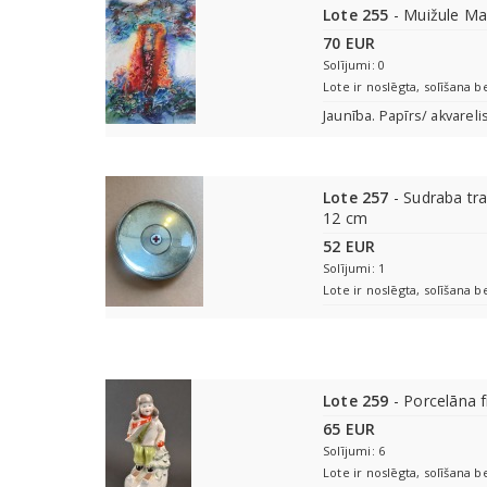
Lote 255
- Muižule Ma
70 EUR
Solījumi: 0
Lote ir noslēgta, solīšana b
Jaunība. Papīrs/ akvareli
Lote 257
- Sudraba tra
12 cm
52 EUR
Solījumi: 1
Lote ir noslēgta, solīšana b
Lote 259
- Porcelāna f
65 EUR
Solījumi: 6
Lote ir noslēgta, solīšana b