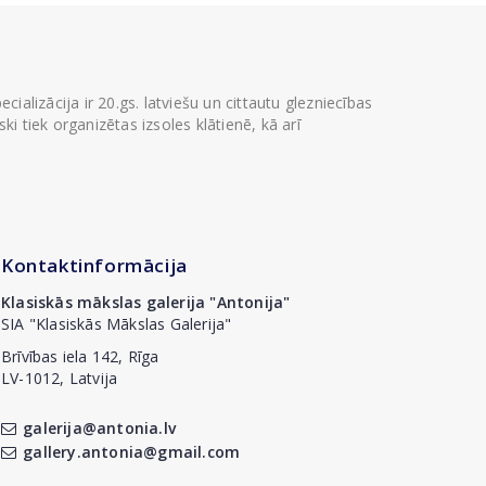
ializācija ir 20.gs. latviešu un cittautu glezniecības
i tiek organizētas izsoles klātienē, kā arī
Kontaktinformācija
Klasiskās mākslas galerija "Antonija"
SIA "Klasiskās Mākslas Galerija"
Brīvības iela 142, Rīga
LV-1012, Latvija
galerija@antonia.lv
gallery.antonia@gmail.com