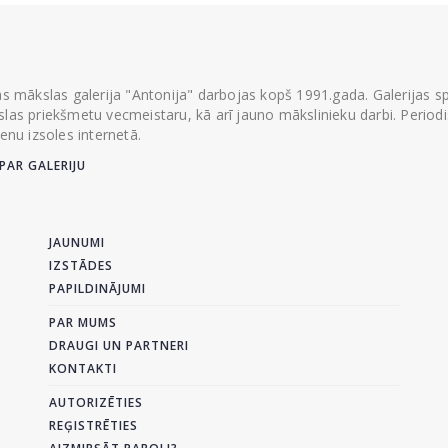
ās mākslas galerija "Antonija" darbojas kopš 1991.gada. Galerijas spec
las priekšmetu vecmeistaru, kā arī jauno mākslinieku darbi. Periodisk
ienu izsoles internetā.
PAR GALERIJU
JAUNUMI
IZSTĀDES
PAPILDINĀJUMI
PAR MUMS
DRAUGI UN PARTNERI
KONTAKTI
AUTORIZĒTIES
REĢISTRĒTIES