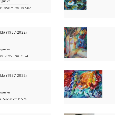
eigusies
lis, 55x75 cm l1574/2
lda (1937-2022)
eigusies
is. 76x55 cm l1574
lda (1937-2022)
eigusies
s. 64x50 cm l1574