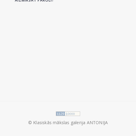
AIZMIRSĀT PAROLI?
© Klasiskās mākslas galerija ANTONIJA