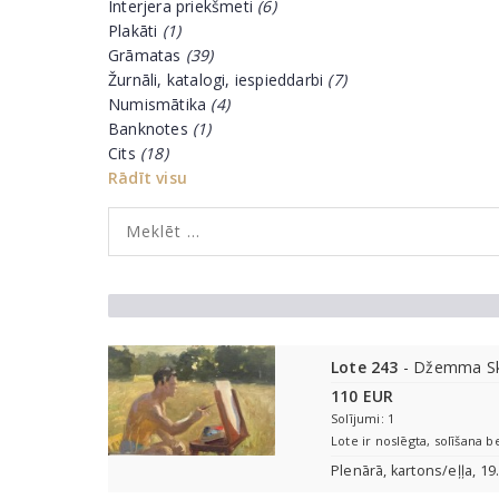
Interjera priekšmeti
(6)
Plakāti
(1)
Grāmatas
(39)
Žurnāli, katalogi, iespieddarbi
(7)
Numismātika
(4)
Banknotes
(1)
Cits
(18)
Rādīt visu
Lote 243
- Džemma Sk
110 EUR
Solījumi: 1
Lote ir noslēgta, solīšana b
Plenārā, kartons/eļļa, 19