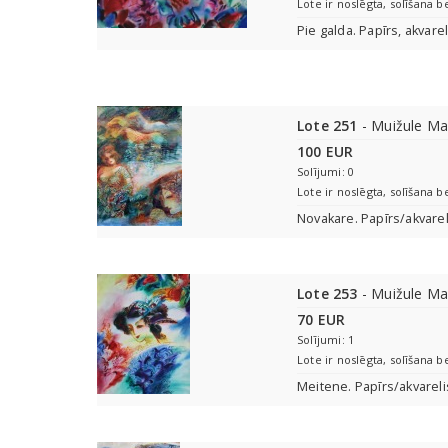
Lote ir noslēgta, solīšana b
Pie galda. Papīrs, akvare
Lote 251
- Muižule Ma
100 EUR
Solījumi: 0
Lote ir noslēgta, solīšana b
Novakare. Papīrs/akvarel
Lote 253
- Muižule Ma
70 EUR
Solījumi: 1
Lote ir noslēgta, solīšana b
Meitene. Papīrs/akvareli