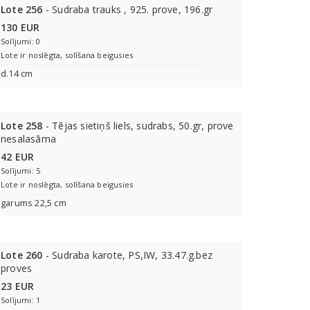
Lote 256
- Sudraba trauks , 925. prove, 196.gr
130 EUR
Solījumi: 0
Lote ir noslēgta, solīšana beigusies
d.14 cm
Lote 258
- Tējas sietiņš liels, sudrabs, 50.gr, prove
nesalasāma
42 EUR
Solījumi: 5
Lote ir noslēgta, solīšana beigusies
garums 22,5 cm
Lote 260
- Sudraba karote, PS,IW, 33.47.g.bez
proves
23 EUR
Solījumi: 1