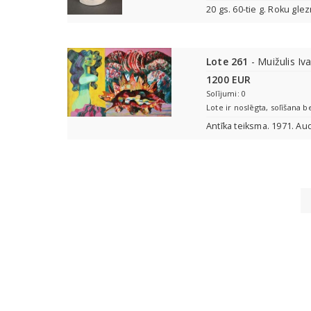
20 gs. 60-tie g. Roku g
Lote 261
- Muižulis Iv
1200 EUR
Solījumi: 0
Lote ir noslēgta, solīšana b
Antīka teiksma. 1971. Au