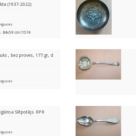
lda (1937-2022)
eigusies
s. 84x59 cm l1574
uks , bez proves, 177.gr, d
eigusies
igūriņa Slēpotājs. RPR
eigusies