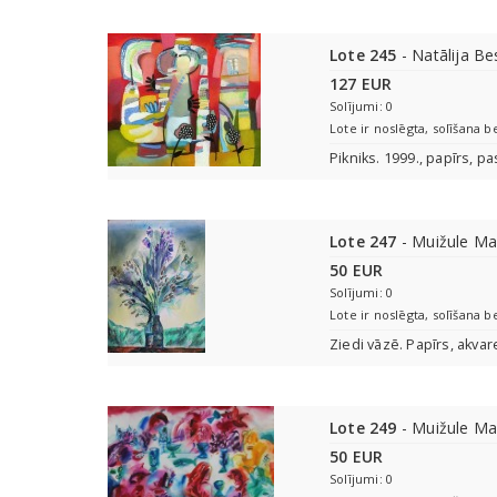
Lote 245
- Natālija B
127 EUR
Solījumi: 0
Lote ir noslēgta, solīšana b
Pikniks. 1999., papīrs, pa
Lote 247
- Muižule Ma
50 EUR
Solījumi: 0
Lote ir noslēgta, solīšana b
Ziedi vāzē. Papīrs, akvar
Lote 249
- Muižule Ma
50 EUR
Solījumi: 0