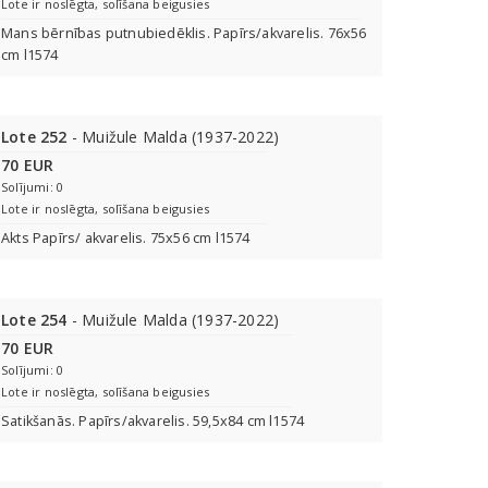
Lote ir noslēgta, solīšana beigusies
Mans bērnības putnubiedēklis. Papīrs/akvarelis. 76x56
cm l1574
Lote 252
- Muižule Malda (1937-2022)
70 EUR
Solījumi: 0
Lote ir noslēgta, solīšana beigusies
Akts Papīrs/ akvarelis. 75x56 cm l1574
Lote 254
- Muižule Malda (1937-2022)
70 EUR
Solījumi: 0
Lote ir noslēgta, solīšana beigusies
Satikšanās. Papīrs/akvarelis. 59,5x84 cm l1574