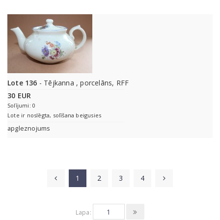
Lote 136
- Tējkanna , porcelāns, RFF
30 EUR
Solījumi: 0
Lote ir noslēgta, solīšana beigusies
apgleznojums
1
2
3
4
Lapa: