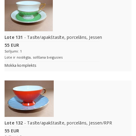
Lote 131
- Tasīte/apakštasīte, porcelāns, Jessen
55 EUR
Solījumi: 1
Lote ir noslēgta, solīšana beigusies
Mokka komplekts
Lote 132
- Tasīte/apakštasīte, porcelāns, Jessen/RPR
55 EUR