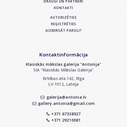
DRAUGI UN PARTNERI
KONTAKTI
AUTORIZĒTIES
REĢISTRĒTIES
AIZMIRSĀT PAROLI?
Kontaktinformācija
Klasiskās mākslas galerija "Antonija"
SIA "Klasiskās Mākslas Galerija"
Brīvības iela 142, Rīga
LV-1012, Latvija
galerija@antonia.lv
gallery.antonia@gmail.com
+371 67338927
+371 29210081