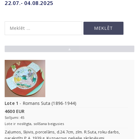
22.07.- 04.08.2025
▲
Lote 1
- Romans Suta (1896-1944)
4600 EUR
Solījumi: 45
Lote ir noslēgta, solīšana beigusies
Zaļumos, šķivis, porcelāns, d.24.7cm, zīm. R.Suta, roku darbs,
parakstīts P.A, 1939.g, Kuzņecovs nelielie skrāpējumi