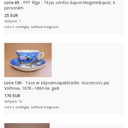
Lote 65
- PFF Rīga - Tējas servīze &quot;Magone&quot; 6.
personām
25 EUR
Solījumi: 1
Lote ir noslēgta, solīšana beigusies
Lote 130
- Tase ar kājiņam/apakštasīte. Kuzņecovs pie
Volhova, 1878.–1880-tie gadi
170 EUR
Solījumi: 12
Lote ir noslēgta, solīšana beigusies