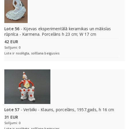
Lote 56
- Kijevas eksperimentālā keramikas un mākslas
rūpnīca - Karmena. Porcelāns h 23 cm; W 17 cm
42 EUR
Solījumi: 0
Lote ir noslēgta, solīšana beigusies
Lote 57
- Verbilki - Klauns, porcelāns, 1957.gads, h 16 cm
31 EUR
Solījumi: 0
Lote ir noslēgta, solīšana beigusies