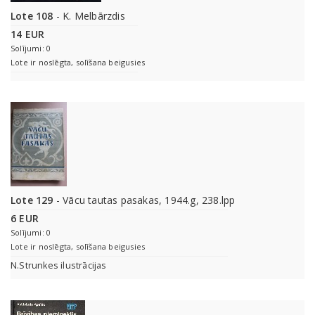
Lote 108
- K. Melbārzdis
14 EUR
Solījumi: 0
Lote ir noslēgta, solīšana beigusies
Lote 129
- Vācu tautas pasakas, 1944.g, 238.lpp
6 EUR
Solījumi: 0
Lote ir noslēgta, solīšana beigusies
N.Strunkes ilustrācijas