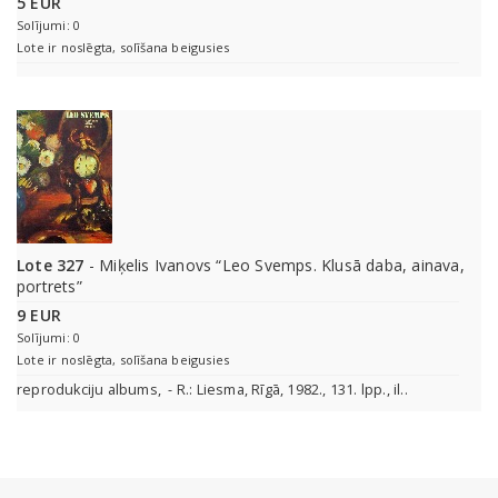
5 EUR
Solījumi: 0
Lote ir noslēgta, solīšana beigusies
Lote 327
- Miķelis Ivanovs “Leo Svemps. Klusā daba, ainava,
portrets”
9 EUR
Solījumi: 0
Lote ir noslēgta, solīšana beigusies
reprodukciju albums, - R.: Liesma, Rīgā, 1982., 131. lpp., il..