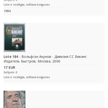
Lote ir noslēgta, solīšana beigusies
1984
Lote 184
- Вольфган Акунов - Дивизия СС Викинг.
Издатель Быстров, Москва, 2006
17 EUR
Solījumi: 0
Lote ir noslēgta, solīšana beigusies