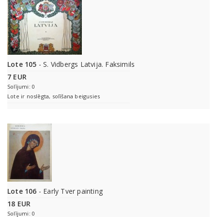
Lote 105
- S. Vidbergs Latvija. Faksimils
7 EUR
Solījumi: 0
Lote ir noslēgta, solīšana beigusies
Lote 106
- Early Tver painting
18 EUR
Solījumi: 0