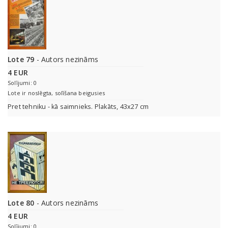
Lote 79
- Autors nezināms
4 EUR
Solījumi: 0
Lote ir noslēgta, solīšana beigusies
Pret tehniku - kā saimnieks. Plakāts, 43x27 cm
Lote 80
- Autors nezināms
4 EUR
Solījumi: 0