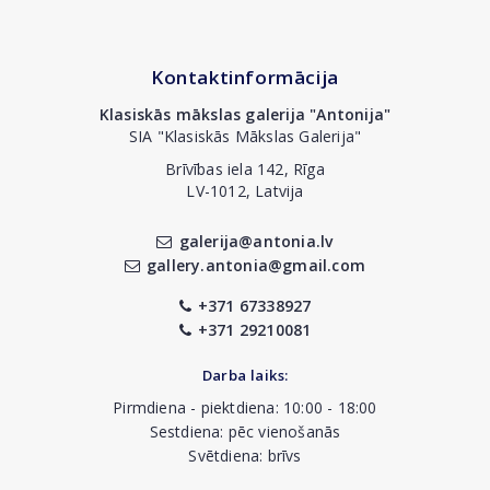
Kontaktinformācija
Klasiskās mākslas galerija "Antonija"
SIA "Klasiskās Mākslas Galerija"
Brīvības iela 142, Rīga
LV-1012, Latvija
galerija@antonia.lv
gallery.antonia@gmail.com
+371 67338927
+371 29210081
Darba laiks:
Pirmdiena - piektdiena: 10:00 - 18:00
Sestdiena: pēc vienošanās
Svētdiena: brīvs