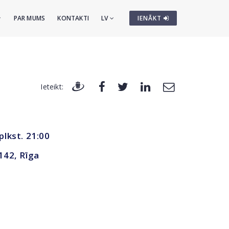
PAR MUMS
KONTAKTI
LV
IENĀKT
Ieteikt:
 plkst. 21:00
 142, Rīga