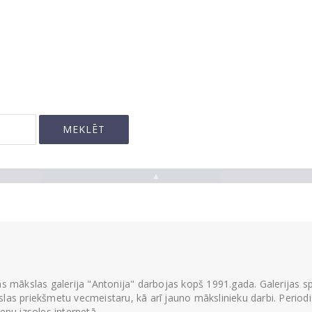
▲
ās mākslas galerija "Antonija" darbojas kopš 1991.gada. Galerijas spec
las priekšmetu vecmeistaru, kā arī jauno mākslinieku darbi. Periodisk
ienu izsoles internetā.