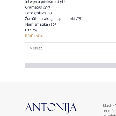
Interjera priekšmeti
(5)
Grāmatas
(27)
Fotogrāfijas
(1)
Žurnāli, katalogi, iespieddarbi
(9)
Numismātika
(16)
Cits
(9)
Rādīt visu
Klasisk
un māks
vairākd