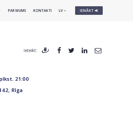
PAR MUMS
KONTAKTI
LV
IENĀKT
Ieteikt:
 plkst. 21:00
 142, Rīga