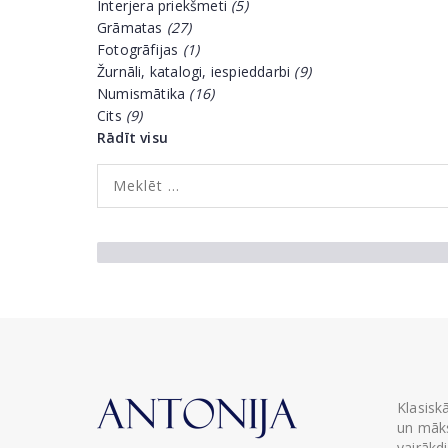
Interjera priekšmeti
(5)
Grāmatas
(27)
Fotogrāfijas
(1)
Žurnāli, katalogi, iespieddarbi
(9)
Numismātika
(16)
Cits
(9)
Rādīt visu
Klasisk
un māks
vairākd