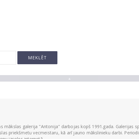
▲
ās mākslas galerija "Antonija" darbojas kopš 1991.gada. Galerijas spec
las priekšmetu vecmeistaru, kā arī jauno mākslinieku darbi. Periodisk
ienu izsoles internetā.