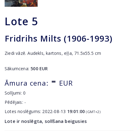
Lote
5
Fridrihs Milts (1906-1993)
Ziedi vāzē. Audekls, kartons, eļļa, 71.5x55.5 cm
Sākumcena:
500
EUR
-
Āmura cena:
EUR
Solījumi:
0
Pēdējais:
-
Lotes noslēgums:
2022-08-13
19:01:00
(GMT+2)
Lote ir noslēgta, solīšana beigusies