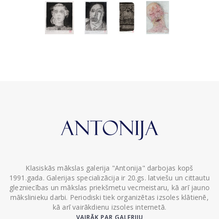
Klasiskās mākslas galerija "Antonija" darbojas kopš
1991.gada. Galerijas specializācija ir 20.gs. latviešu un cittautu
glezniecības un mākslas priekšmetu vecmeistaru, kā arī jauno
mākslinieku darbi. Periodiski tiek organizētas izsoles klātienē,
kā arī vairākdienu izsoles internetā.
VAIRĀK PAR GALERIJU