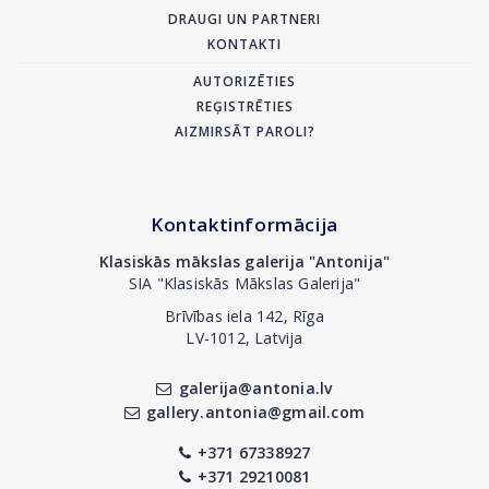
DRAUGI UN PARTNERI
KONTAKTI
AUTORIZĒTIES
REĢISTRĒTIES
AIZMIRSĀT PAROLI?
Kontaktinformācija
Klasiskās mākslas galerija "Antonija"
SIA "Klasiskās Mākslas Galerija"
Brīvības iela 142, Rīga
LV-1012, Latvija
galerija@antonia.lv
gallery.antonia@gmail.com
+371 67338927
+371 29210081