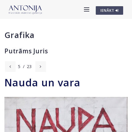
IENĀKT
Grafika
Putrāms Juris
5
/
23
Nauda un vara