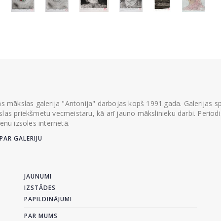
ās mākslas galerija "Antonija" darbojas kopš 1991.gada. Galerijas spec
las priekšmetu vecmeistaru, kā arī jauno mākslinieku darbi. Periodisk
ienu izsoles internetā.
PAR GALERIJU
JAUNUMI
IZSTĀDES
PAPILDINĀJUMI
PAR MUMS