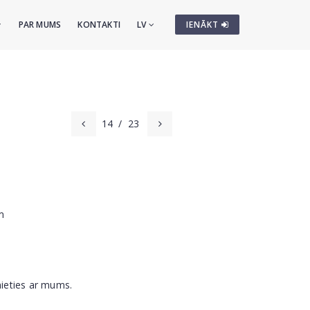
PAR MUMS
KONTAKTI
LV
IENĀKT
14
/
23
m
nieties ar mums.