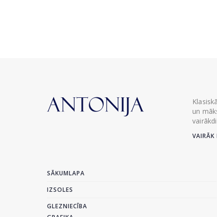
Klasisk
un māks
vairākd
VAIRĀK 
SĀKUMLAPA
IZSOLES
GLEZNIECĪBA