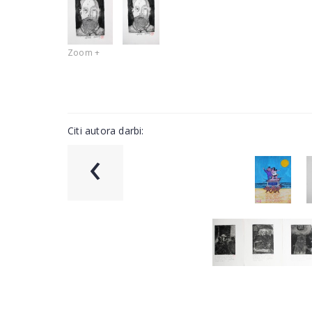
Zoom +
Citi autora darbi:
‹