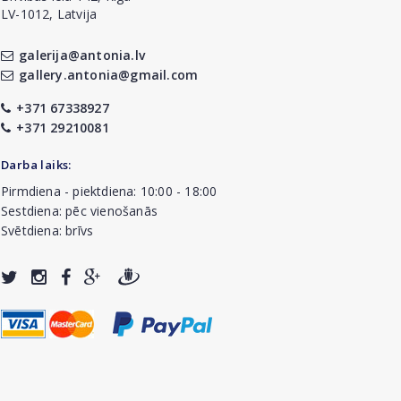
LV-1012, Latvija
galerija@antonia.lv
gallery.antonia@gmail.com
+371 67338927
+371 29210081
Darba laiks:
Pirmdiena - piektdiena: 10:00 - 18:00
Sestdiena: pēc vienošanās
Svētdiena: brīvs