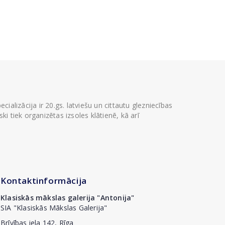
ializācija ir 20.gs. latviešu un cittautu glezniecības
i tiek organizētas izsoles klātienē, kā arī
Kontaktinformācija
Klasiskās mākslas galerija "Antonija"
SIA "Klasiskās Mākslas Galerija"
Brīvības iela 142, Rīga