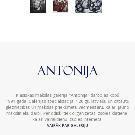
Klasiskās mākslas galerija "Antonija" darbojas kopš
1991.gada. Galerijas specializācija ir 20.gs. latviešu un cittautu
glezniecības un mākslas priekšmetu vecmeistaru, kā arī jauno
mākslinieku darbi. Periodiski tiek organizētas izsoles klātienē,
kā arī vairākdienu izsoles internetā.
VAIRĀK PAR GALERIJU