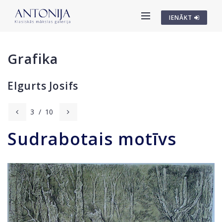
IENĀKT
Grafika
Elgurts Josifs
3
/
10
Sudrabotais motīvs