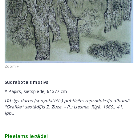
Zoom +
Sudrabotais motīvs
* Papīrs, sietspiede, 61x77 cm
Līdzīgs darbs (spoguļattēls) publicēts reprodukciju albumā
"Grafika" sastādījis Z. Zuze, - R.: Liesma, Rīgā, 1969., 41.
lpp..
Pieejams iegādei