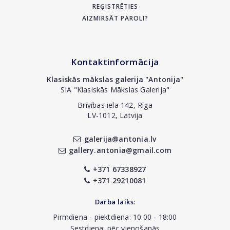
REĢISTRĒTIES
AIZMIRSĀT PAROLI?
Kontaktinformācija
Klasiskās mākslas galerija "Antonija"
SIA "Klasiskās Mākslas Galerija"
Brīvības iela 142, Rīga
LV-1012, Latvija
galerija@antonia.lv
gallery.antonia@gmail.com
+371 67338927
+371 29210081
Darba laiks:
Pirmdiena - piektdiena: 10:00 - 18:00
Sestdiena: pēc vienošanās