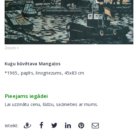
Zoom +
Kuģu būvētava Mangaļos
*1965., papīrs, linogriezums, 45x83 cm
Pieejams iegādei
Lai uzzinātu cenu, lūdzu, sazinieties ar mums.
Ieteikt: