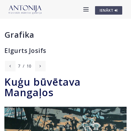
IENĀKT
Grafika
Elgurts Josifs
7
/
10
Kuģu būvētava
Mangaļos