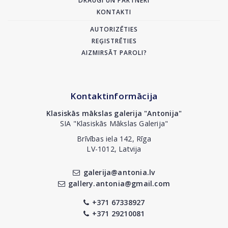
DRAUGI UN PARTNERI
KONTAKTI
AUTORIZĒTIES
REĢISTRĒTIES
AIZMIRSĀT PAROLI?
Kontaktinformācija
Klasiskās mākslas galerija "Antonija"
SIA "Klasiskās Mākslas Galerija"
Brīvības iela 142, Rīga
LV-1012, Latvija
galerija@antonia.lv
gallery.antonia@gmail.com
+371 67338927
+371 29210081