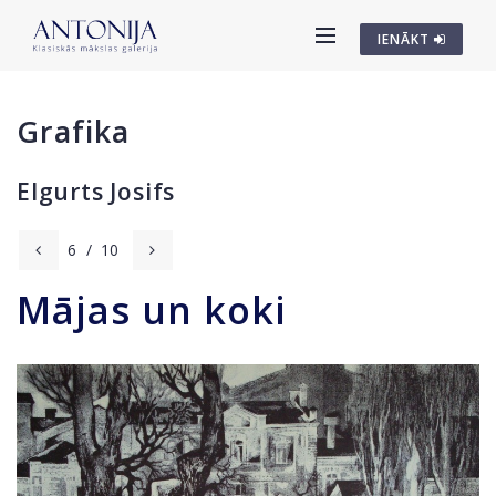
IENĀKT
Grafika
Elgurts Josifs
6
/
10
Mājas un koki