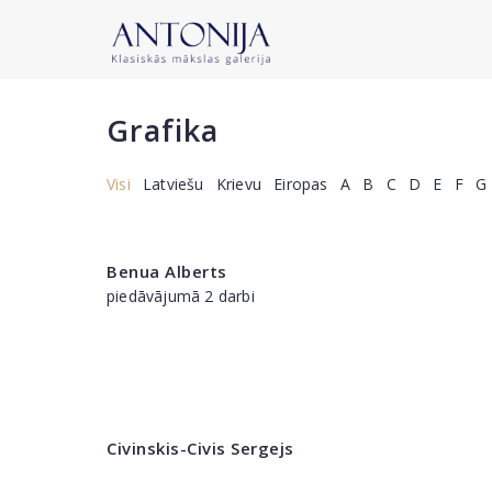
Grafika
Visi
Latviešu
Krievu
Eiropas
A
B
C
D
E
F
G
Benua Alberts
piedāvājumā 2 darbi
Civinskis-Civis Sergejs