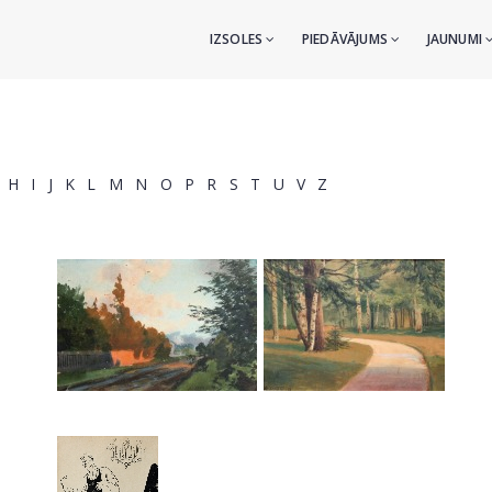
IZSOLES
PIEDĀVĀJUMS
JAUNUMI
H
I
J
K
L
M
N
O
P
R
S
T
U
V
Z