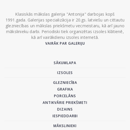
Klasiskās mākslas galerija "Antonija" darbojas kopš
1991.gada. Galerijas specializācija ir 20.gs. latviešu un cittautu
glezniecības un mākslas priekšmetu vecmeistaru, kā arī jauno
mākslinieku darbi. Periodiski tiek organizētas izsoles klātienē,
kā arī vairākdienu izsoles internetā.
VAIRĀK PAR GALERIJU
SĀKUMLAPA
IZSOLES
GLEZNIECĪBA
GRAFIKA
PORCELĀNS
ANTIKVĀRIE PRIEKŠMETI
DIZAINS
IESPIEDDARBI
MĀKSLINIEKI