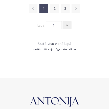
1
2
3
Lapa:
Skatīt visu vienā lapā
varētu būt apjomīga datu ielāde