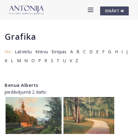
IENĀKT
Grafika
Visi
Latviešu
Krievu
Eiropas
A
B
C
D
E
F
G
H
I
J
K
L
M
N
O
P
R
S
T
U
V
Z
Benua Alberts
piedāvājumā 2 darbi