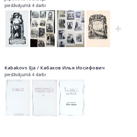
piedāvājumā 4 darbi
Kabakovs Iļja / Кабаков Илья Иосифович
piedāvājumā 4 darbi