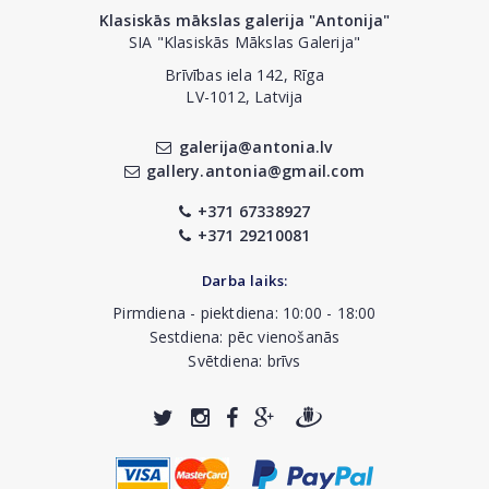
Klasiskās mākslas galerija "Antonija"
SIA "Klasiskās Mākslas Galerija"
Brīvības iela 142, Rīga
LV-1012, Latvija
galerija@antonia.lv
gallery.antonia@gmail.com
+371 67338927
+371 29210081
Darba laiks:
Pirmdiena - piektdiena: 10:00 - 18:00
Sestdiena: pēc vienošanās
Svētdiena: brīvs