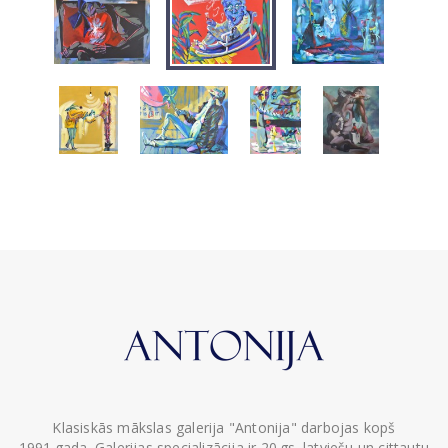
Klasiskās mākslas galerija "Antonija" darbojas kopš
1991.gada. Galerijas specializācija ir 20.gs. latviešu un cittautu