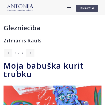
IENĀKT
Glezniecība
Zitmanis Rauls
2
/
7
Moja babuška kurit
trubku