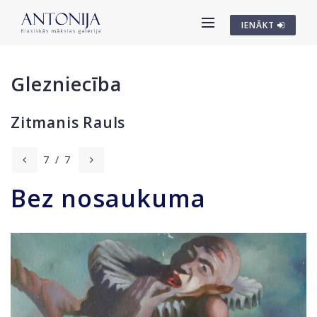
IENĀKT
Glezniecība
Zitmanis Rauls
7
/
7
Bez nosaukuma