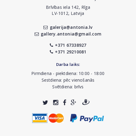
Brīvības iela 142, Rīga
LV-1012, Latvija
galerija@antonia.lv
gallery.antonia@gmail.com
+371 67338927
+371 29210081
Darba laiks:
Pirmdiena - piektdiena: 10:00 - 18:00
Sestdiena: pēc vienošanās
Svētdiena: brīvs