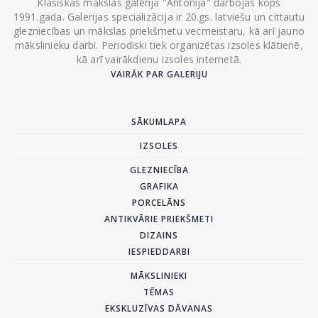
Klasiskās mākslas galerija "Antonija" darbojas kopš
1991.gada. Galerijas specializācija ir 20.gs. latviešu un cittautu
glezniecības un mākslas priekšmetu vecmeistaru, kā arī jauno
mākslinieku darbi. Periodiski tiek organizētas izsoles klātienē,
kā arī vairākdienu izsoles internetā.
VAIRĀK PAR GALERIJU
SĀKUMLAPA
IZSOLES
GLEZNIECĪBA
GRAFIKA
PORCELĀNS
ANTIKVĀRIE PRIEKŠMETI
DIZAINS
IESPIEDDARBI
MĀKSLINIEKI
TĒMAS
EKSKLUZĪVAS DĀVANAS