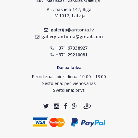
SIA "Klasiskās Mākslas Galerija"
Brīvības iela 142, Rīga
LV-1012, Latvija
galerija@antonia.lv
gallery.antonia@gmail.com
+371 67338927
+371 29210081
Darba laiks:
Pirmdiena - piektdiena: 10:00 - 18:00
Sestdiena: pēc vienošanās
Svētdiena: brīvs