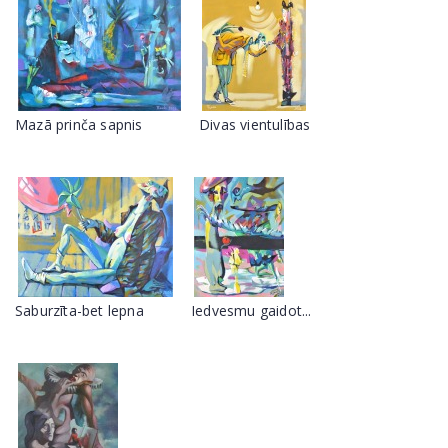
Mazā prinča sapnis
Divas vientulības
Saburzīta-bet lepna
Iedvesmu gaidot...