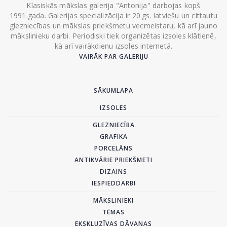
Klasiskās mākslas galerija "Antonija" darbojas kopš
1991.gada. Galerijas specializācija ir 20.gs. latviešu un cittautu
glezniecības un mākslas priekšmetu vecmeistaru, kā arī jauno
mākslinieku darbi. Periodiski tiek organizētas izsoles klātienē,
kā arī vairākdienu izsoles internetā.
VAIRĀK PAR GALERIJU
SĀKUMLAPA
IZSOLES
GLEZNIECĪBA
GRAFIKA
PORCELĀNS
ANTIKVĀRIE PRIEKŠMETI
DIZAINS
IESPIEDDARBI
MĀKSLINIEKI
TĒMAS
EKSKLUZĪVAS DĀVANAS