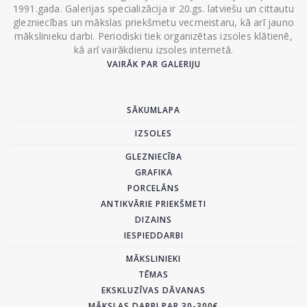
1991.gada. Galerijas specializācija ir 20.gs. latviešu un cittautu
glezniecības un mākslas priekšmetu vecmeistaru, kā arī jauno
mākslinieku darbi. Periodiski tiek organizētas izsoles klātienē,
kā arī vairākdienu izsoles internetā.
VAIRĀK PAR GALERIJU
SĀKUMLAPA
IZSOLES
GLEZNIECĪBA
GRAFIKA
PORCELĀNS
ANTIKVĀRIE PRIEKŠMETI
DIZAINS
IESPIEDDARBI
MĀKSLINIEKI
TĒMAS
EKSKLUZĪVAS DĀVANAS
MĀKSLAS DARBI PAR 30-300€