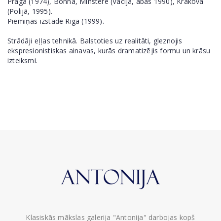
Prāgā (1974), Bonnā, Minsterē (Vācijā, abas 1990), Krakovā
(Polijā, 1995).
Piemiņas izstāde Rīgā (1999).
Strādāji eļļas tehnikā. Balstoties uz realitāti, gleznojis
ekspresionistiskas ainavas, kurās dramatizējis formu un krāsu
izteiksmi.
Klasiskās mākslas galerija "Antonija" darbojas kopš