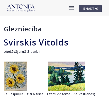
IENĀKT
Glezniecība
Svirskis Vitolds
piedāvājumā 3 darbi
Saulespuķes uz zila fona
Ezers Vidzemē (Pie Vestienаs)