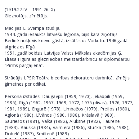
(1919.27.IV – 1991.26.IX)
Gleznotājs, zīmētājs.
Mācījies L. Svempa studijā.
1944. gadā iesaukts latviešu leģionā, bijis kara ziņotājs.
Berlīnē nokļuvis krievu gūstā, izsūtīts uz Vorkutu. 1946.gadā
atgriezies Rīgā.
1951. gadā beidzis Latvijas Valsts Mākslas akadēmijas Ģ.
Eliasa Figurālās glezniecības meistardarbnīcu ar diplomdarbu
“Pirms pārgājiena”.
Strādājis LPSR Teātra biedrības dekoratoru darbnīcā, zīmējis
ģīmetnes periodikai.
Personālizstādes: Daugavpilī (1959, 1970), Jēkabpilī (1959,
1985), Rīgā (1962, 1967, 1969, 1972, 1975 (divas), 1976, 1977,
1981, 1989), Engurē (1978), Limbažos (1979), Preiļos (1980),
Aglonā (1980), Līvānos (1980, 1988), Krāslavā (1980),
Sauriešos (1981), Valkā (1982), Alūksnē (1982), Taurenē
(1983), Bauskā (1984), Valmierā (1986), Stučkā (1986, 1988),
Dobelē (1987), Smiltenē (1989).