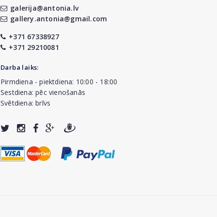
galerija@antonia.lv
gallery.antonia@gmail.com
+371 67338927
+371 29210081
Darba laiks:
Pirmdiena - piektdiena: 10:00 - 18:00
Sestdiena: pēc vienošanās
Svētdiena: brīvs