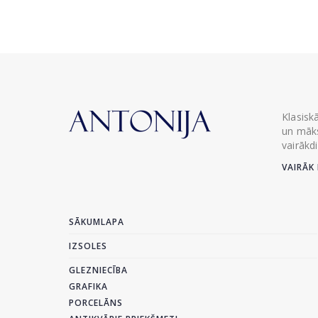
Klasisk
un māks
vairākd
VAIRĀK 
SĀKUMLAPA
IZSOLES
GLEZNIECĪBA
GRAFIKA
PORCELĀNS