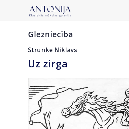
Glezniecība
Strunke Niklāvs
Uz zirga