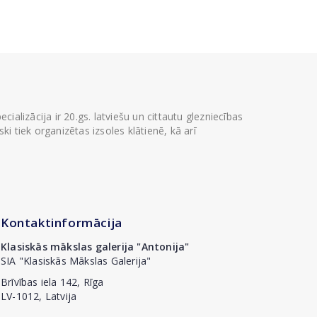
ializācija ir 20.gs. latviešu un cittautu glezniecības
i tiek organizētas izsoles klātienē, kā arī
Kontaktinformācija
Klasiskās mākslas galerija "Antonija"
SIA "Klasiskās Mākslas Galerija"
Brīvības iela 142, Rīga
LV-1012, Latvija