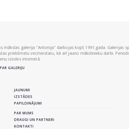
ās mākslas galerija "Antonija" darbojas kopš 1991.gada. Galerijas spec
las priekšmetu vecmeistaru, kā arī jauno mākslinieku darbi. Periodisk
ienu izsoles internetā.
PAR GALERIJU
JAUNUMI
IZSTĀDES
PAPILDINĀJUMI
PAR MUMS
DRAUGI UN PARTNERI
KONTAKTI