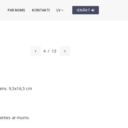
PAR MUMS
KONTAKTI
LV
IENĀKT
4
/
13
ums. 9,5x16,5 cm
nieties ar mums.