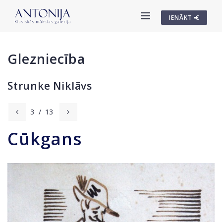
IENĀKT
Glezniecība
Strunke Niklāvs
3
/
13
Cūkgans