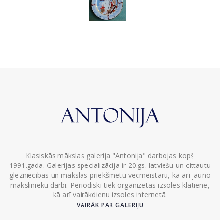
Klasiskās mākslas galerija "Antonija" darbojas kopš
1991.gada. Galerijas specializācija ir 20.gs. latviešu un cittautu
glezniecības un mākslas priekšmetu vecmeistaru, kā arī jauno
mākslinieku darbi. Periodiski tiek organizētas izsoles klātienē,
kā arī vairākdienu izsoles internetā.
VAIRĀK PAR GALERIJU