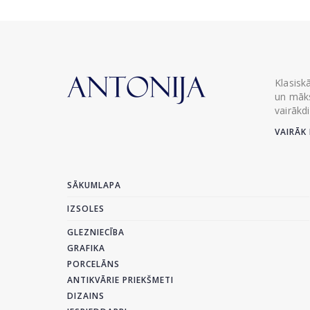
Klasisk
un māks
vairākd
VAIRĀK 
SĀKUMLAPA
IZSOLES
GLEZNIECĪBA
GRAFIKA
PORCELĀNS
ANTIKVĀRIE PRIEKŠMETI
DIZAINS