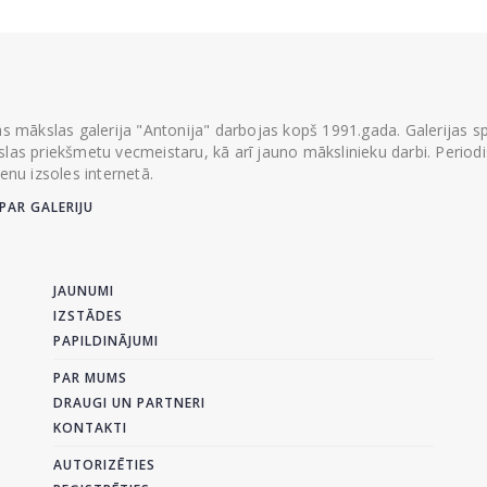
ās mākslas galerija "Antonija" darbojas kopš 1991.gada. Galerijas spec
las priekšmetu vecmeistaru, kā arī jauno mākslinieku darbi. Periodisk
ienu izsoles internetā.
PAR GALERIJU
JAUNUMI
IZSTĀDES
PAPILDINĀJUMI
PAR MUMS
DRAUGI UN PARTNERI
KONTAKTI
AUTORIZĒTIES