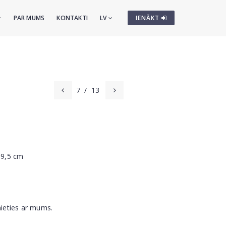
PAR MUMS
KONTAKTI
LV
IENĀKT
7
/
13
19,5 cm
nieties ar mums.