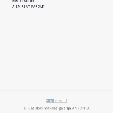
REĢISTRĒTIES
AIZMIRSĀT PAROLI?
© Klasiskās mākslas galerija ANTONIJA