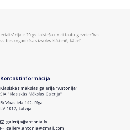
ializācija ir 20.gs. latviešu un cittautu glezniecības
i tiek organizētas izsoles klātienē, kā arī
Kontaktinformācija
Klasiskās mākslas galerija "Antonija"
SIA "Klasiskās Mākslas Galerija"
Brīvības iela 142, Rīga
LV-1012, Latvija
galerija@antonia.lv
gallery.antonia@gmail.com