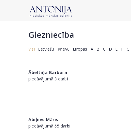
Glezniecība
Visi
Latviešu
Krievu
Eiropas
A
B
C
D
E
F
G
Ābeltiņa Barbara
piedāvājumā 3 darbi
Abiļevs Māris
piedāvājumā 65 darbi