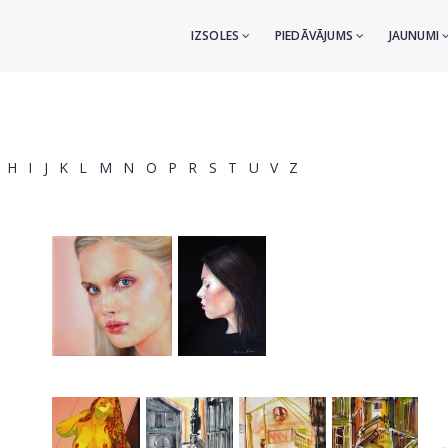
IZSOLES
PIEDĀVĀJUMS
JAUNUMI
H
I
J
K
L
M
N
O
P
R
S
T
U
V
Z