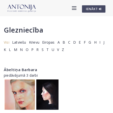
IENĀKT
Glezniecība
Visi
Latviešu
Krievu
Eiropas
A
B
C
D
E
F
G
H
I
J
K
L
M
N
O
P
R
S
T
U
V
Z
Ābeltiņa Barbara
piedāvājumā 3 darbi