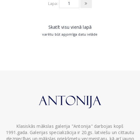
Lapa:
Skatīt visu vienā lapā
varētu būt apjomīga datu ielāde
Klasiskās mākslas galerija "Antonija" darbojas kopš
1991.gada. Galerijas specializācija ir 20.gs. latviešu un cittautu
glezniecības un mākslas priekšmetu vecmeistaru, kā arī jauno