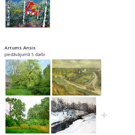
Artums Ansis
piedāvājumā 5 darbi