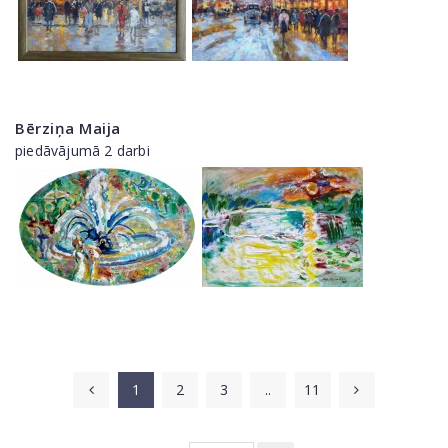
Bērziņa Maija
piedāvājumā 2 darbi
1
2
3
..
11