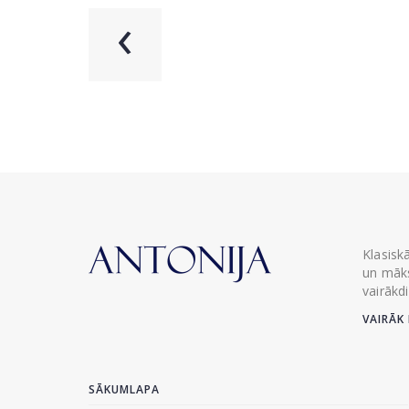
‹
Klasisk
un māks
vairākd
VAIRĀK 
SĀKUMLAPA