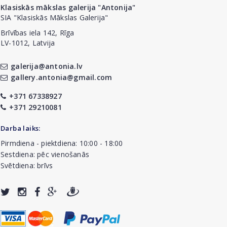
Klasiskās mākslas galerija "Antonija"
SIA "Klasiskās Mākslas Galerija"
Brīvības iela 142, Rīga
LV-1012, Latvija
galerija@antonia.lv
gallery.antonia@gmail.com
+371 67338927
+371 29210081
Darba laiks:
Pirmdiena - piektdiena: 10:00 - 18:00
Sestdiena: pēc vienošanās
Svētdiena: brīvs