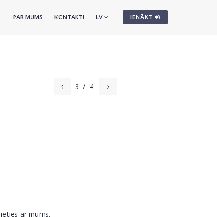
PAR MUMS
KONTAKTI
LV
IENĀKT
3
/
4
nieties ar mums.