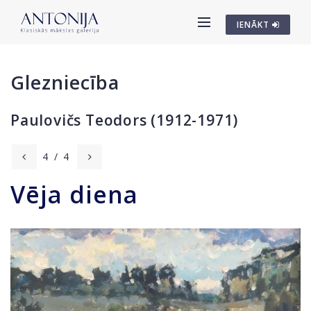
IENĀKT
Glezniecība
Paulovičs Teodors (1912-1971)
4
/
4
Vēja diena