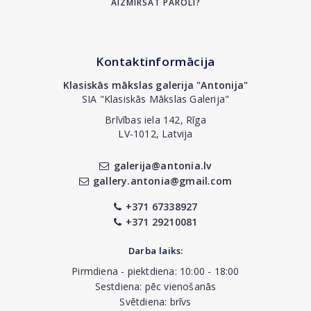
AIZMIRSĀT PAROLI?
Kontaktinformācija
Klasiskās mākslas galerija "Antonija"
SIA "Klasiskās Mākslas Galerija"
Brīvības iela 142, Rīga
LV-1012, Latvija
galerija@antonia.lv
gallery.antonia@gmail.com
+371 67338927
+371 29210081
Darba laiks:
Pirmdiena - piektdiena: 10:00 - 18:00
Sestdiena: pēc vienošanās
Svētdiena: brīvs