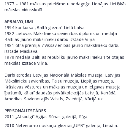
1977 – 1981 mākslas priekšmetu pedagoģe Liepājas Lietišķās
mākslas vidusskolā.
APBALVOJUMI
1994 konkursa „Baltā glezna” Lielā balva.
1982 Lietuvas Mākslinieku savienības diploms un medaļa
Baltijas Jauno mākslinieku darbu izstādē Viļņā.
1981 otrā prēmija 7.Vissavienības jauno mākslinieku darbu
izstādē Maskavā.
1979 medaļa Baltijas republiku jauno mākslinieku 1.tēlotājas
mākslas izstādē Viļņā.
Darbi atrodas Latvijas Nacionālā Mākslas muzeja, Latvijas
Mākslinieku savienības, Talsu muzeja, Liepājas muzeja,
Krāslavas Vēstures un mākslas muzeja un Jelgavas muzeja
īpašumā, kā arī daudzās privātkolekcijās Latvijā, Kanādā,
Amerikas Savienotajās Valstīs, Zviedrijā, Vācijā u.c..
PERSONĀLIZSTĀDES
2011 „Atspulgi” Agijas Sūnas galerijā, Rīga.
2010 Netveramo noskaņu gleznas„UPB” galerija, Liepāja.