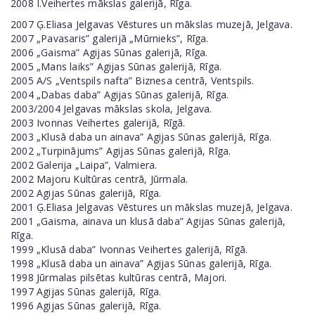
2008 I.Veihertes mākslas galerijā, Rīga.
2007 Ģ.Eliasa Jelgavas Vēstures un mākslas muzejā, Jelgava.
2007 „Pavasaris” galerijā „Mūrnieks”, Rīga.
2006 „Gaisma” Agijas Sūnas galerijā, Rīga.
2005 „Mans laiks” Agijas Sūnas galerijā, Rīga.
2005 A/S „Ventspils nafta” Biznesa centrā, Ventspils.
2004 „Dabas daba” Agijas Sūnas galerijā, Rīga.
2003/2004 Jelgavas mākslas skola, Jelgava.
2003 Ivonnas Veihertes galerijā, Rīgā.
2003 „Klusā daba un ainava” Agijas Sūnas galerijā, Rīga.
2002 „Turpinājums” Agijas Sūnas galerijā, Rīga.
2002 Galerija „Laipa”, Valmiera.
2002 Majoru Kultūras centrā, Jūrmala.
2002 Agijas Sūnas galerijā, Rīga.
2001 Ģ.Eliasa Jelgavas Vēstures un mākslas muzejā, Jelgava.
2001 „Gaisma, ainava un klusā daba” Agijas Sūnas galerijā,
Rīga.
1999 „Klusā daba” Ivonnas Veihertes galerijā, Rīgā.
1998 „Klusā daba un ainava” Agijas Sūnas galerijā, Rīga.
1998 Jūrmalas pilsētas kultūras centrā, Majori.
1997 Agijas Sūnas galerijā, Rīga.
1996 Agijas Sūnas galerijā, Rīga.