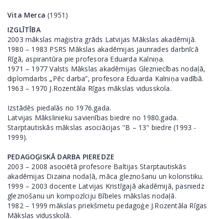
Vita Merca
(1951)
IZGLĪTĪBA
2003 mākslas maģistra grāds Latvijas Mākslas akadēmijā.
1980 – 1983 PSRS Mākslas akadēmijas jaunrades darbnīcā
Rīgā, aspirantūra pie profesora Eduarda Kalniņa.
1971 – 1977 Valsts Mākslas akadēmijas Glezniecības nodaļā,
diplomdarbs „Pēc darba”, profesora Eduarda Kalniņa vadībā.
1963 – 1970 J.Rozentāla Rīgas mākslas vidusskola.
Izstādēs piedalās no 1976.gada.
Latvijas Mākslinieku savienības biedre no 1980.gada.
Starptautiskās mākslas asociācijas "B – 13" biedre (1993 -
1999).
PEDAGOĢISKĀ DARBA PIEREDZE
2003 – 2008 asociētā profesore Baltijas Starptautiskās
akadēmijas Dizaina nodaļā, māca gleznošanu un koloristiku.
1999 – 2003 docente Latvijas Kristīgajā akadēmijā, pasniedz
gleznošanu un kompozīciju Bībeles mākslas nodaļā.
1982 – 1999 mākslas priekšmetu pedagoģe J.Rozentāla Rīgas
Mākslas vidusskolā.