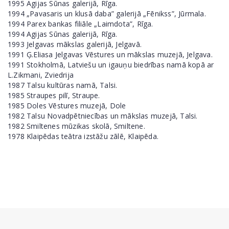
1995 Agijas Sūnas galerijā, Rīga.
1994 „Pavasaris un klusā daba” galerijā „Fēnikss”, Jūrmala.
1994 Parex bankas filiāle „Laimdota”, Rīga.
1994 Agijas Sūnas galerijā, Rīga.
1993 Jelgavas mākslas galerijā, Jelgavā.
1991 Ģ.Eliasa Jelgavas Vēstures un mākslas muzejā, Jelgava.
1991 Stokholmā, Latviešu un igauņu biedrības namā kopā ar
L.Zikmani, Zviedrija
1987 Talsu kultūras namā, Talsi.
1985 Straupes pilī, Straupe.
1985 Doles Vēstures muzejā, Dole
1982 Talsu Novadpētniecības un mākslas muzejā, Talsi.
1982 Smiltenes mūzikas skolā, Smiltene.
1978 Klaipēdas teātra izstāžu zālē, Klaipēda.