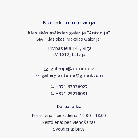
Kontaktinformācija
Klasiskās mākslas galerija "Antonija"
SIA "Klasiskās Mākslas Galerija"
Brīvības iela 142, Rīga
LV-1012, Latvija
galerija@antonia.lv
gallery.antonia@gmail.com
+371 67338927
+371 29210081
Darba laiks:
Pirmdiena - piektdiena: 10:00 - 18:00
Sestdiena: pēc vienošanās
Svētdiena: brīvs