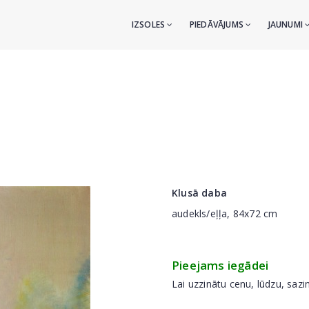
IZSOLES
PIEDĀVĀJUMS
JAUNUMI
Klusā daba
audekls/eļļa, 84x72 cm
Pieejams iegādei
Lai uzzinātu cenu, lūdzu, sazi