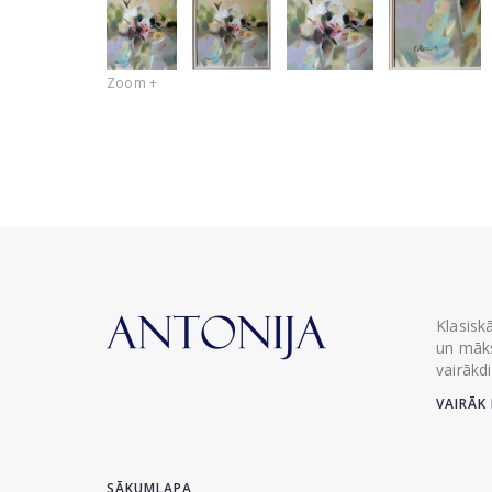
Zoom +
Klasisk
un māks
vairākd
VAIRĀK 
SĀKUMLAPA