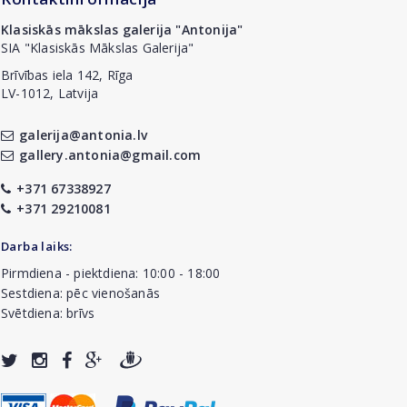
Klasiskās mākslas galerija "Antonija"
SIA "Klasiskās Mākslas Galerija"
Brīvības iela 142, Rīga
LV-1012, Latvija
galerija@antonia.lv
gallery.antonia@gmail.com
+371 67338927
+371 29210081
Darba laiks:
Pirmdiena - piektdiena: 10:00 - 18:00
Sestdiena: pēc vienošanās
Svētdiena: brīvs