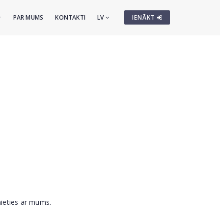
PAR MUMS
KONTAKTI
LV
IENĀKT
nieties ar mums.