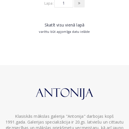
Lapa:
Skatīt visu vienā lapā
varētu būt apjomīga datu ielāde
Klasiskās mākslas galerija "Antonija" darbojas kopš
1991.gada. Galerijas specializācija ir 20.gs. latviešu un cittautu
glezniecības un mākslas priekšmetu vecmeistaru, kā arī jauno