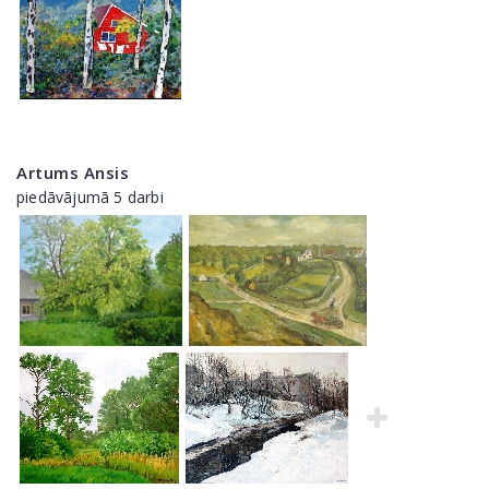
Artums Ansis
piedāvājumā 5 darbi