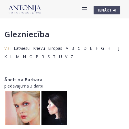
IENĀKT
Glezniecība
Visi
Latviešu
Krievu
Eiropas
A
B
C
D
E
F
G
H
I
J
K
L
M
N
O
P
R
S
T
U
V
Z
Ābeltiņa Barbara
piedāvājumā 3 darbi