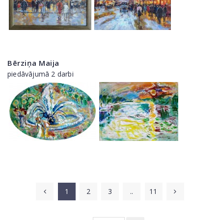
Bērziņa Maija
piedāvājumā 2 darbi
1
2
3
..
11