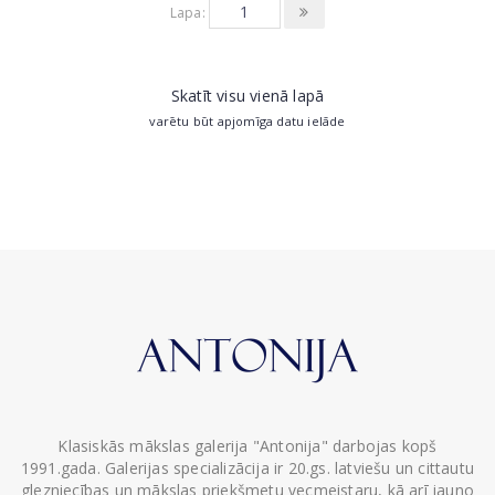
Lapa:
Skatīt visu vienā lapā
varētu būt apjomīga datu ielāde
Klasiskās mākslas galerija "Antonija" darbojas kopš
1991.gada. Galerijas specializācija ir 20.gs. latviešu un cittautu
glezniecības un mākslas priekšmetu vecmeistaru, kā arī jauno