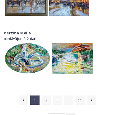
Bērziņa Maija
piedāvājumā 2 darbi
1
2
3
..
11