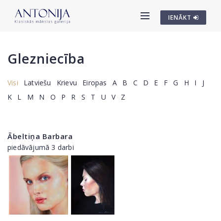
IENĀKT
Glezniecība
Visi
Latviešu
Krievu
Eiropas
A
B
C
D
E
F
G
H
I
J
K
L
M
N
O
P
R
S
T
U
V
Z
Ābeltiņa Barbara
piedāvājumā 3 darbi