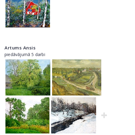
Artums Ansis
piedāvājumā 5 darbi