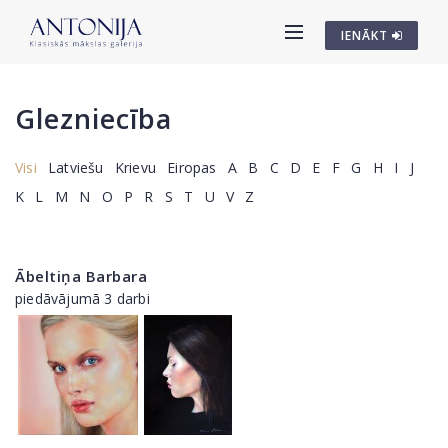
IENĀKT
Glezniecība
Visi
Latviešu
Krievu
Eiropas
A
B
C
D
E
F
G
H
I
J
K
L
M
N
O
P
R
S
T
U
V
Z
Ābeltiņa Barbara
piedāvājumā 3 darbi