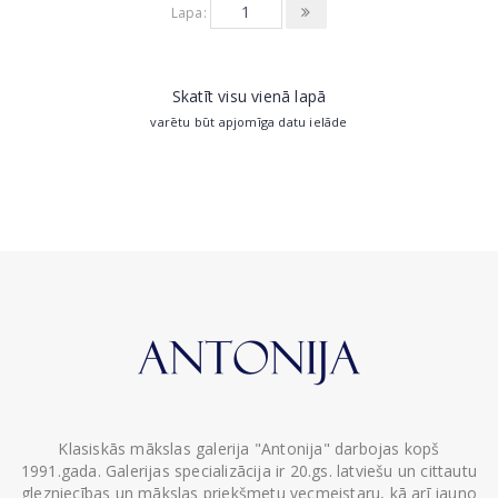
Lapa:
Skatīt visu vienā lapā
varētu būt apjomīga datu ielāde
Klasiskās mākslas galerija "Antonija" darbojas kopš
1991.gada. Galerijas specializācija ir 20.gs. latviešu un cittautu
glezniecības un mākslas priekšmetu vecmeistaru, kā arī jauno