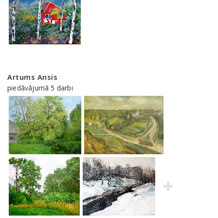
Artums Ansis
piedāvājumā 5 darbi