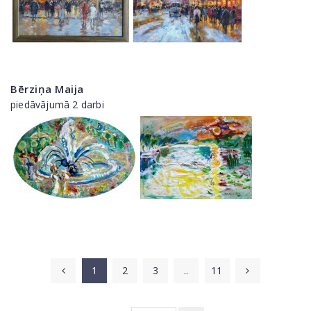
Bērziņa Maija
piedāvājumā 2 darbi
1
2
3
..
11