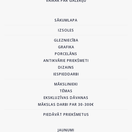
VAIRĀK PAR GALERIJU
SĀKUMLAPA
IZSOLES
GLEZNIECĪBA
GRAFIKA
PORCELĀNS
ANTIKVĀRIE PRIEKŠMETI
DIZAINS
IESPIEDDARBI
MĀKSLINIEKI
TĒMAS
EKSKLUZĪVAS DĀVANAS
MĀKSLAS DARBI PAR 30-300€
PIEDĀVĀT PRIEKŠMETUS
JAUNUMI