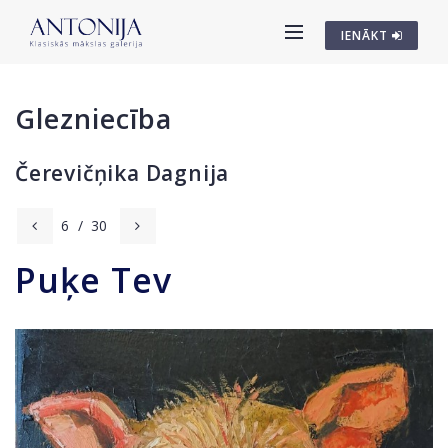
IENĀKT
Glezniecība
Čerevičņika Dagnija
6
/
30
Puķe Tev