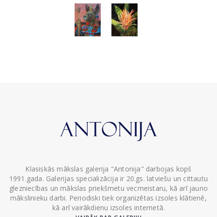
Klasiskās mākslas galerija "Antonija" darbojas kopš
1991.gada. Galerijas specializācija ir 20.gs. latviešu un cittautu
glezniecības un mākslas priekšmetu vecmeistaru, kā arī jauno
mākslinieku darbi. Periodiski tiek organizētas izsoles klātienē,
kā arī vairākdienu izsoles internetā.