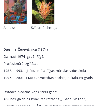
Anubiss
Svītrainā ehmeja
Dagnija Čerevičņika
(1974)
Dzimusi 1974. gadā Rīgā.
Profesionālā izglītība :
1986.- 1993. – J. Rozentāla Rīgas mākslas vidusskola;
1995. – 2001- LMA Glezniecības nodaļa, bakalaura grāds.
Izstādēs piedalās kopš 1998.gada:
A.Sūnas galerijas konkursa izstādes ,, Gada Glezna ’’,