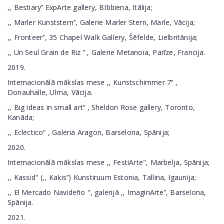
,, Bestiary’’ ExpArte gallery, BIbbiena, Itālija;
,, Marler Kunststern’’, Galerie Marler Stern, Marle, Vācija;
,, Fronteer’’, 35 Chapel Walk Gallery, Šēfelde, Lielbritānija;
,, Un Seul Grain de Riz ‘’ , Galerie Metanoia, Parīze, Francija.
2019.
Internacionālā mākslas mese ,, Kunstschimmer 7‘‘ ,
Donauhalle, Ulma, Vācija.
,, Big ideas in small art‘‘ , Sheldon Rose gallery, Toronto,
Kanāda;
,, Eclectico“ , Galeria Aragon, Barselona, Spānija;
2020.
Internacionālā mākslas mese ,, FestiArte", Marbelja, Spānija;
,, Kassid" (,, Kaķis’’) Kunstiruum Estonia, Tallina, Igaunija;
,, El Mercado Navideño ", galerijā ,, ImaginArte’’, Barselona,
Spānija.
2021.