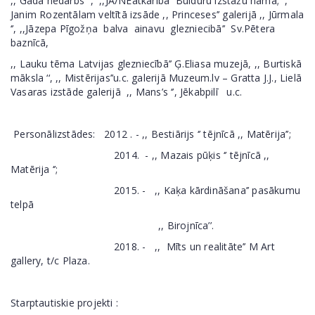
,, Gada nedarbs ‘’, ,,JĀ/NEatkarība’’ Bulduru izstāžu namā; ,
Janim Rozentālam veltītā izsāde ,, Princeses’’ galerijā ,, Jūrmala
‘’, ,,Jāzepa Pīgožņa balva ainavu glezniecibā’’ Sv.Pētera
baznīcā,
,, Lauku tēma Latvijas glezniecībā’’ Ģ.Eliasa muzejā, ,, Burtiskā
māksla ‘‘, ,, Mistērijas’’u.c. galerijā Muzeum.lv – Gratta J.J., Lielā
Vasaras izstāde galerijā ,, Mans’s ‘’, Jēkabpilī u.c.
Personālizstādes: 2012 . - ,, Bestiārijs ‘’ tējnīcā ,, Matērija’’;
2014. - ,, Mazais pūķis ‘’ tējnīcā ,,
Matērija ‘’;
2015. - ,, Kaķa kārdināšana’’ pasākumu
telpā
,, Birojnīca’’.
2018. - ,, Mīts un realitāte’’ M Art
gallery, t/c Plaza.
Starptautiskie projekti :