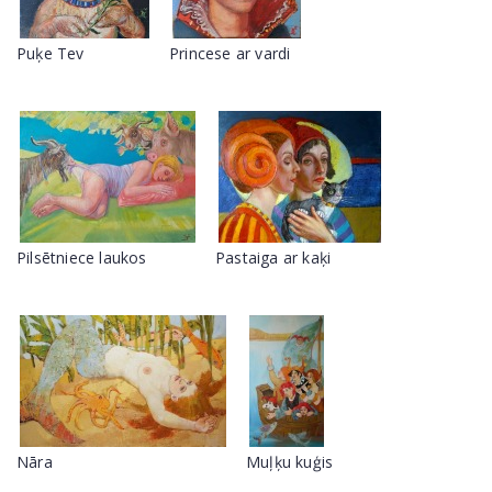
Puķe Tev
Princese ar vardi
Pilsētniece laukos
Pastaiga ar kaķi
Nāra
Muļķu kuģis