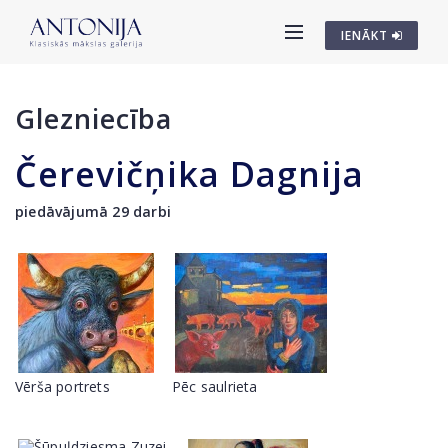
IENĀKT
Glezniecība
Čerevičņika Dagnija
piedāvājumā 29 darbi
Vērša portrets
Pēc saulrieta