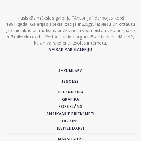
Klasiskās mākslas galerija "Antonija" darbojas kopš
1991.gada. Galerijas specializācija ir 20.gs. latviešu un cittautu
glezniecības un mākslas priekšmetu vecmeistaru, kā arī jauno
mākslinieku darbi. Periodiski tiek organizētas izsoles klātienē,
kā arī vairākdienu izsoles internetā.
VAIRĀK PAR GALERIJU
SĀKUMLAPA
IZSOLES
GLEZNIECĪBA
GRAFIKA
PORCELĀNS
ANTIKVĀRIE PRIEKŠMETI
DIZAINS
IESPIEDDARBI
MĀKSLINIEKI