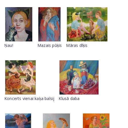
Ņau!
Mazais pūķis
Māras dīķis
Koncerts vienai kaķa balsij
Klusā daba